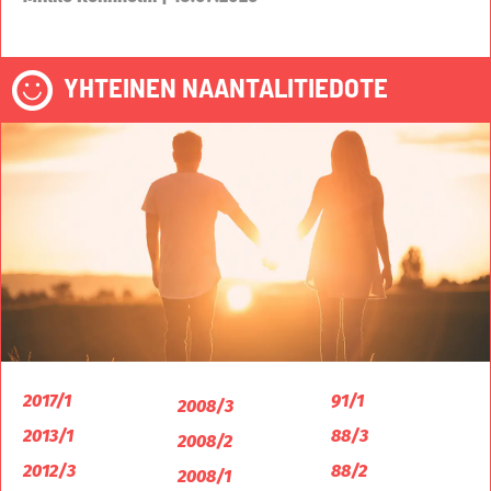
YHTEINEN NAANTALITIEDOTE
2017/1
91/1
2008/3
2013/1
88/3
2008/2
2012/3
88/2
2008/1