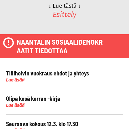
↓
Lue tästä
↓
Esittely
NAANTALIN SOSIAALIDEMOKR
AATIT TIEDOTTAA
Tiiliholvin vuokraus ehdot ja yhteys
Lue lisää
Olipa kesä kerran -kirja
Lue lisää
Seuraava kokous 12.3. klo 17.30