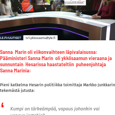
Sanna Marin oli viikonvaihteen läpivalaisussa:
Pääministeri Sanna Marin oli ykkösaamun vieraana ja
sunnuntain Hesarissa haastateltiin puheenjohtaja
Sanna Marinia:
Pieni katkelma Hesarin politiikka toimittaja Markko Junkkarin
tekemästä jutusta:
Kumpi on tärkeämpää, vapaus johonkin vai