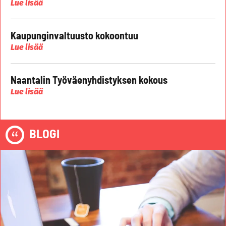
Lue lisää
Kaupunginvaltuusto kokoontuu
Lue lisää
Naantalin Työväenyhdistyksen kokous
Lue lisää
BLOGI