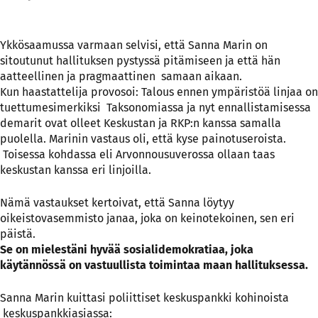
Ykkösaamussa varmaan selvisi, että Sanna Marin on
sitoutunut hallituksen pystyssä pitämiseen ja että hän
aatteellinen ja pragmaattinen samaan aikaan.
Kun haastattelija provosoi: Talous ennen ympäristöä linjaa on
tuettumesimerkiksi Taksonomiassa ja nyt ennallistamisessa
demarit ovat olleet Keskustan ja RKP:n kanssa samalla
puolella. Marinin vastaus oli, että kyse painotuseroista.
Toisessa kohdassa eli Arvonnousuverossa ollaan taas
keskustan kanssa eri linjoilla.
Nämä vastaukset kertoivat, että Sanna löytyy
oikeistovasemmisto janaa, joka on keinotekoinen, sen eri
päistä.
Se on mielestäni hyvää sosialidemokratiaa, joka
käytännössä on vastuullista toimintaa maan hallituksessa.
Sanna Marin kuittasi poliittiset keskuspankki kohinoista
keskuspankkiasiassa: