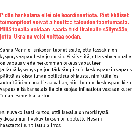
Pidän hankalana ellei ole koordinaatiota. Ristikkäiset
toimenpiteet voivat aiheuttaa talouden taantumasta.
Millä tavalla voidaan saada tuki Urainalle säilymään,
jotta Ukraina voisi voittaa sodan.
Sanna Marin ei erikseen tuonut esille, että tässäkin on
kysymys vapaudesta johonkin. Ei siis siitä, että vahvemmalla
on vapaus viedä heikomman oikeus vapauteen.
Ja tämä kysymys paljon tärkeämpi kuin keskuspankin vapaus
päättä asioista ilman poliittista ohjausta, nimittäin jos
autoritäärinen malli saa vallan, niin loppuu keskuspankkien
vapaus eikä kansalaisilla ole suojaa inflaatiota vastaan kuten
Turkin esimerkki kertoo.
Ps. Kuvakollaasi kertoo, että kuvalla on merkitystä:
ykkösaamun livekuvituksen on upotettu Hesarin
haastatteluun tilattu piirros!