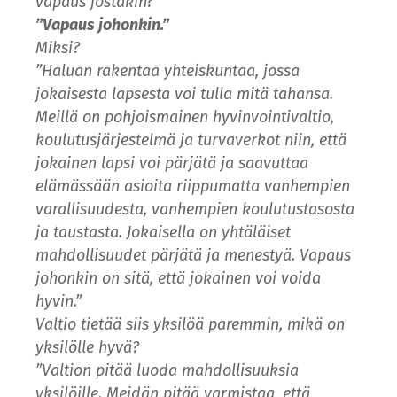
vapaus jostakin?
”Vapaus johonkin.”
Miksi?
”Haluan rakentaa yhteiskuntaa, jossa
jokaisesta lapsesta voi tulla mitä tahansa.
Meillä on pohjoismainen hyvinvointivaltio,
koulutusjärjestelmä ja turvaverkot niin, että
jokainen lapsi voi pärjätä ja saavuttaa
elämässään asioita riippumatta vanhempien
varallisuudesta, vanhempien koulutustasosta
ja taustasta. Jokaisella on yhtäläiset
mahdollisuudet pärjätä ja menestyä. Vapaus
johonkin on sitä, että jokainen voi voida
hyvin.”
Valtio tietää siis yksilöä paremmin, mikä on
yksilölle hyvä?
”Valtion pitää luoda mahdollisuuksia
yksilöille. Meidän pitää varmistaa, että