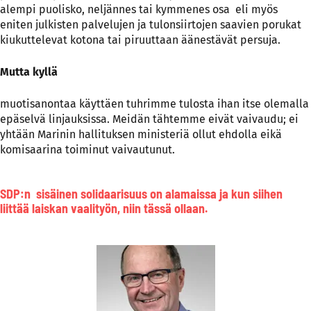
alempi puolisko, neljännes tai kymmenes osa eli myös
eniten julkisten palvelujen ja tulonsiirtojen saavien porukat
kiukuttelevat kotona tai piruuttaan äänestävät persuja.
Mutta kyllä
muotisanontaa käyttäen tuhrimme tulosta ihan itse olemalla
epäselvä linjauksissa. Meidän tähtemme eivät vaivaudu; ei
yhtään Marinin hallituksen ministeriä ollut ehdolla eikä
komisaarina toiminut vaivautunut.
SDP:n sisäinen solidaarisuus on alamaissa ja kun siihen
liittää laiskan vaalityön, niin tässä ollaan.