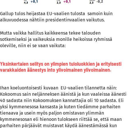
Gallup tulos heijastaa EU-vaalien tulosta samoin kuin
alkuvuodessa nähtiin presidentinvaalien vaikutus.
Mutta vaikka hallitus kaikkeensa tekee talouden
sotkemiseksi ja vaikeuksia monille heikoissa ryhmissä
oleville, niin ei se vaan vaikuta:
Yksinkertaien selitys on ylimpien tuloluokkien ja erityisesti
varakkaiden äänestys into ylivoimainen ylivoimainen.
Ihan koeluontoisesti kuvaan EU-vaalien tilannetta näin:
Kokoomus sain neljänneksen äänistä ja kun vaaleissa äänesti
40 sadasta niin Kokoomuksen kannattajia oli 10 sadasta. Eli
yksi kymmenesosa kansasta ja kuten tiedämme parhaiten
tienaava ja usein myös paljon omistavan ylimmän
kymmenesosan eli hienoon tulokseen riittää se, että maan
parhaiten pärjäävät muistavat käydä äänestämässä kun