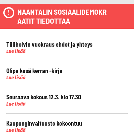
NAANTALIN SOSIAALIDEMOKR
AATIT TIEDOTTAA
Tiiliholvin vuokraus ehdot ja yhteys
Lue lisää
Olipa kesä kerran -kirja
Lue lisää
Seuraava kokous 12.3. klo 17.30
Lue lisää
Kaupunginvaltuusto kokoontuu
Lue lisää