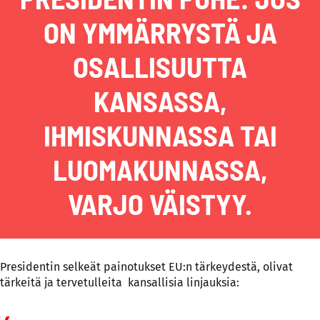
ON YMMÄRRYSTÄ JA
OSALLISUUTTA
KANSASSA,
IHMISKUNNASSA TAI
LUOMAKUNNASSA,
VARJO VÄISTYY.
Presidentin selkeät painotukset EU:n tärkeydestä, olivat
tärkeitä ja tervetulleita kansallisia linjauksia: