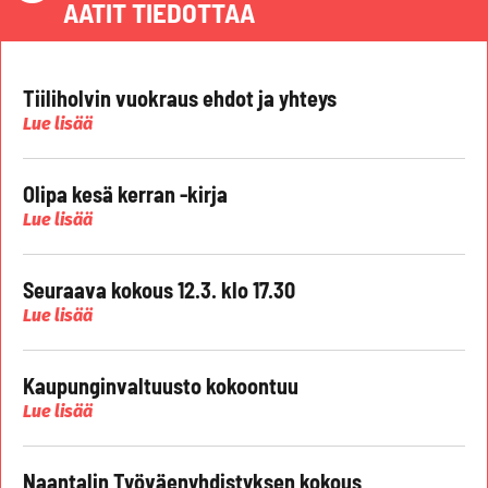
AATIT TIEDOTTAA
Tiiliholvin vuokraus ehdot ja yhteys
Lue lisää
Olipa kesä kerran -kirja
Lue lisää
Seuraava kokous 12.3. klo 17.30
Lue lisää
Kaupunginvaltuusto kokoontuu
Lue lisää
Naantalin Työväenyhdistyksen kokous