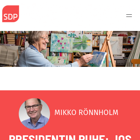
Skip
to
content
MIKKO RÖNNHOLM
PRESIDENTIN PUHE: JOS
Haku: