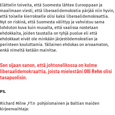
Elättelin toiveita, että Suomesta lähtee Eurooppaan ja
maailmaan viesti, että liberaalidemokratia pärjää niin hyvin,
että toiselle kierrokselle olisi kaksi liberaalidemokraattia.
Nyt on riskinä, että Suomesta välittyy ja vahvistuu sama
lohduton kuva kuin muualta, että vaalissa nostetaan
ehdokkaita, joiden taustalla on tyhjä puolue eli että
ehdokkaat eivät ole minkään järjestödemokratian ja
perinteen kouluttamia. Tällainen ehdokas on arvaamaton,
enkä nimeltä ketään mainitse.
Sen sijaan sanon, että johtonelikossa on kolme
liberaalidemokraattia, joista mielestäni
Olli Rehn
olisi
tasapuolisin.
PS.
Richard Milne ,FT:n pohjoismainen ja Baltian maiden
kirjeenvaihtaja: