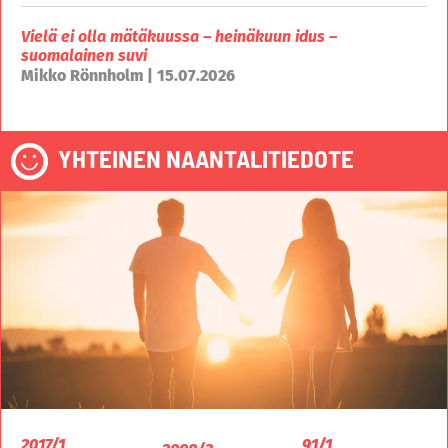
Vielä ei olla mätäkuussa – heinäkuun idus –
suomalainen suvi
Mikko Rönnholm | 15.07.2026
YHTEINEN NAANTALITIEDOTE
2017/1
91/1