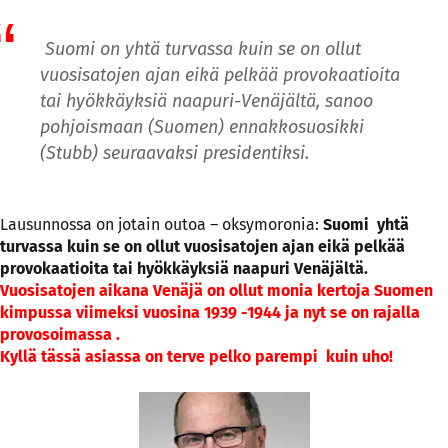
Suomi on yhtä turvassa kuin se on ollut
vuosisatojen ajan eikä pelkää provokaatioita
tai hyökkäyksiä naapuri-Venäjältä, sanoo
pohjoismaan (Suomen) ennakkosuosikki
(Stubb) seuraavaksi presidentiksi.
Lausunnossa on jotain outoa – oksymoronia:
Suomi yhtä
turvassa kuin se on ollut vuosisatojen ajan eikä pelkää
provokaatioita tai hyökkäyksiä naapuri Venäjältä.
Vuosisatojen aikana Venäjä on ollut monia kertoja Suomen
kimpussa viimeksi vuosina 1939 -1944 ja nyt se on rajalla
provosoimassa .
Kyllä tässä asiassa on terve pelko parempi kuin uho!