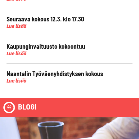
Seuraava kokous 12.3. klo 17.30
Lue lisää
Kaupunginvaltuusto kokoontuu
Lue lisää
Naantalin Työväenyhdistyksen kokous
Lue lisää
BLOGI