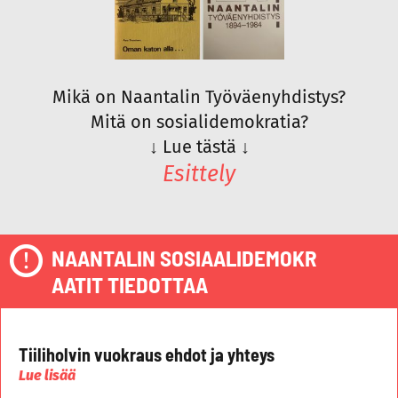
Mikä on Naantalin Työväenyhdistys?
Mitä on sosialidemokratia?
↓
Lue tästä
↓
Esittely
NAANTALIN SOSIAALIDEMOKR
AATIT TIEDOTTAA
Tiiliholvin vuokraus ehdot ja yhteys
Lue lisää