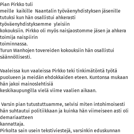
Pian Pirkko tuli
meille
kaikille
Naantalin työväenyhdistyksen jäsenille
tutuksi kun hän osallistui ahkerasti
työväenyhdistyksemme
yleisiin
kokouksiin. Pirkko oli myös naisjaostomme jäsen ja ahkera
toimija naispiirin
toiminnassa.
Turun Wanhojen tovereiden kokouksiin hän osallistui
säännöllisesti.
Vaaleissa kun vaaleissa Pirkko teki tinkimätöntä työtä
puolueen ja meidän ehdokkaiden eteen. Kuntonsa mukaan
hän jakoi mainoslehtisiä
keskikaupungilla vielä viime vaalien aikaan.
Varsin pian tutustuttuamme, selvisi miten intohimoisesti
hän suhtautui politiikkaan ja kuinka hän viimeiseen asti oli
demariaatteen
kannattaja.
Pirkolta sain usein tekstiviestejä, varsinkin eduskunnan