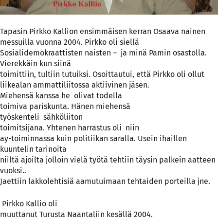
Tapasin Pirkko Kallion ensimmäisen kerran Osaava nainen
messuilla vuonna 2004. Pirkko oli siellä
Sosialidemokraattisten naisten –
ja minä Pamin osastolla.
Vierekkäin kun siinä
toimittiin, tultiin tutuiksi. Osoittautui, että Pirkko oli ollut
liikealan ammattiliitossa aktiivinen jäsen.
Miehensä kanssa he
olivat todella
toimiva pariskunta. Hänen miehensä
työskenteli
sähköliiton
toimitsijana. Yhtenen harrastus oli
niin
ay-toiminnassa kuin politiikan saralla. Usein ihaillen
kuuntelin tarinoita
niiltä ajoilta jolloin vielä työtä tehtiin täysin palkein aatteen
vuoksi..
Jaettiin lakkolehtisiä aamutuimaan tehtaiden porteilla jne.
Pirkko Kallio oli
muuttanut Turusta Naantaliin kesällä 2004.