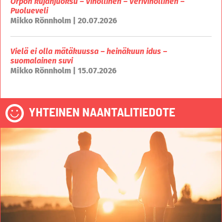
Orpon kujanjuoksu – Vihollinen – Verivihollinen –
Puolueveli
Mikko Rönnholm | 20.07.2026
Vielä ei olla mätäkuussa – heinäkuun idus –
suomalainen suvi
Mikko Rönnholm | 15.07.2026
YHTEINEN NAANTALITIEDOTE