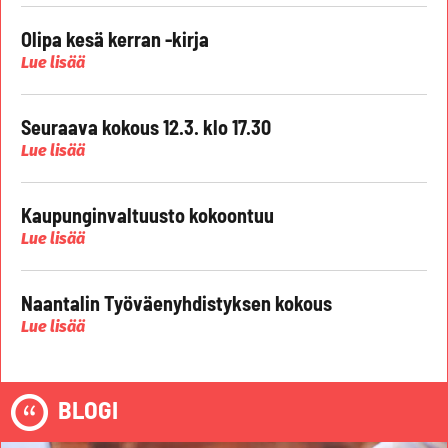
Olipa kesä kerran -kirja
Lue lisää
Seuraava kokous 12.3. klo 17.30
Lue lisää
Kaupunginvaltuusto kokoontuu
Lue lisää
Naantalin Työväenyhdistyksen kokous
Lue lisää
BLOGI