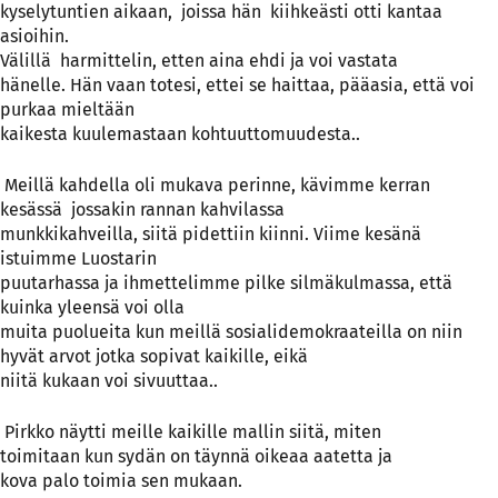
kyselytuntien aikaan,
joissa hän
kiihkeästi otti kantaa
asioihin.
Välillä
harmittelin, etten aina ehdi ja voi vastata
hänelle. Hän vaan totesi, ettei se haittaa, pääasia, että voi
purkaa mieltään
kaikesta kuulemastaan kohtuuttomuudesta..
Meillä kahdella oli mukava perinne, kävimme kerran
kesässä
jossakin rannan kahvilassa
munkkikahveilla, siitä pidettiin kiinni. Viime kesänä
istuimme Luostarin
puutarhassa ja ihmettelimme pilke silmäkulmassa, että
kuinka yleensä voi olla
muita puolueita kun meillä sosialidemokraateilla on niin
hyvät arvot jotka sopivat kaikille, eikä
niitä kukaan voi sivuuttaa..
Pirkko näytti meille kaikille mallin siitä, miten
toimitaan kun sydän on täynnä oikeaa aatetta ja
kova palo toimia sen mukaan.