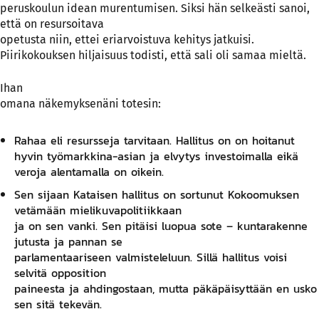
peruskoulun idean murentumisen. Siksi hän selkeästi sanoi,
että on resursoitava
opetusta niin, ettei eriarvoistuva kehitys jatkuisi.
Piirikokouksen hiljaisuus todisti, että sali oli samaa mieltä.
Ihan
omana näkemyksenäni totesin:
Rahaa eli resursseja tarvitaan. Hallitus on on hoitanut
hyvin työmarkkina-asian ja elvytys investoimalla eikä
veroja alentamalla on oikein.
Sen sijaan Kataisen hallitus on sortunut Kokoomuksen
vetämään mielikuvapolitiikkaan
ja on sen vanki. Sen pitäisi luopua sote – kuntarakenne
jutusta ja pannan se
parlamentaariseen valmisteleluun. Sillä hallitus voisi
selvitä opposition
paineesta ja ahdingostaan, mutta päkäpäisyttään en usko
sen sitä tekevän.