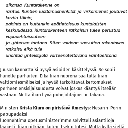
aikansa. Kuntarakenne on
rasitus. Kuntien luottamushenkilöt ja virkamiehet joutuvat
koviin töihin,
pahinta on kuitenkin epätietoisuus kuntalaisten
keskuudessa. Kuntarakenteen ratkaisun tulee perustua
vapaaehtoisuuteen
ja yhteisen tahtoon. Siten voidaan saavuttaa rakentavaa
ratkaisu eikä tule
unohtaa yhteistyötä varteenotettavana vaihtoehtona.
Juuson kannattaisi pysyä asioiden käsittelyssä. Se sopii
hänelle parhaiten. Eikä liian nuorena saa tulla liian
valtiomiesmäiseksi ja hyvää tarkoittavat kertomukset
perheen ensisijaisuudesta voivat joskus kääntyä itseään
vastaan. Mutta ihan hyvä puhejohtajuus on takana.
Ministeri
Krista Kiuru on piristävä ilmestys
: Hesarin Porin
papupadaksi
luonnehtima opetusministerimme selvitteli asiantiloja
laajasti, liian pitkään, kuten itsekin totesi. Mutta kyllä siellä