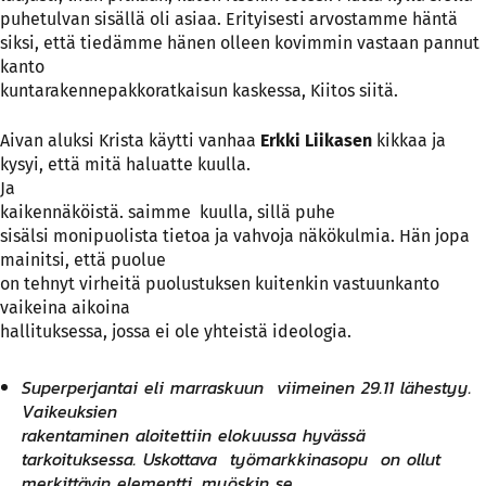
puhetulvan sisällä oli asiaa. Erityisesti arvostamme häntä
siksi, että tiedämme hänen olleen kovimmin vastaan pannut
kanto
kuntarakennepakkoratkaisun kaskessa, Kiitos siitä.
Aivan aluksi Krista käytti vanhaa
Erkki Liikasen
kikkaa ja
kysyi, että mitä haluatte kuulla.
Ja
kaikennäköistä. saimme kuulla, sillä puhe
sisälsi monipuolista tietoa ja vahvoja näkökulmia. Hän jopa
mainitsi, että puolue
on tehnyt virheitä puolustuksen kuitenkin vastuunkanto
vaikeina aikoina
hallituksessa, jossa ei ole yhteistä ideologia.
Superperjantai eli marraskuun viimeinen 29.11 lähestyy.
Vaikeuksien
rakentaminen aloitettiin elokuussa hyvässä
tarkoituksessa. Uskottava työmarkkinasopu on ollut
merkittävin elementti, myöskin se,