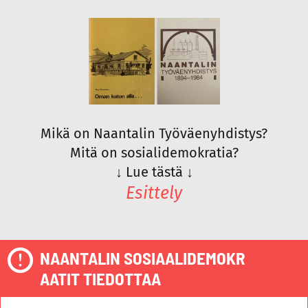
Mikä on Naantalin Työväenyhdistys?
Mitä on sosialidemokratia?
↓
Lue tästä
↓
Esittely
NAANTALIN SOSIAALIDEMOKR
AATIT TIEDOTTAA