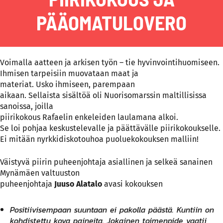
PÄÄOMATULOVERO
Voimalla aatteen ja arkisen työn – tie hyvinvointihuomiseen.
Ihmisen tarpeisiin muovataan maat ja
materiat. Usko ihmiseen, parempaan
aikaan. Sellaista sisältöä oli Nuorisomarssin maltillisissa
sanoissa, joilla
piirikokous Rafaelin enkeleiden laulamana alkoi.
Se loi pohjaa keskustelevalle ja päättävälle piirikokoukselle.
Ei mitään nyrkkidiskotouhoa puoluekokouksen malliin!
Väistyvä piirin puheenjohtaja asiallinen ja selkeä sanainen
Mynämäen valtuuston
puheenjohtaja
Juuso Alatalo
avasi kokouksen
Positiivisempaan suuntaan ei pakolla päästä. Kuntiin on
kohdistettu kova paineita. Jokainen toimenpide vaatii