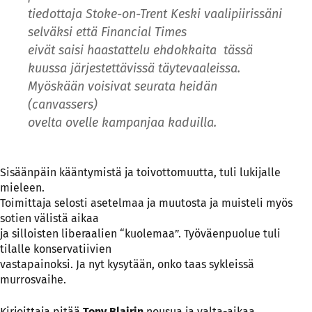
tiedottaja Stoke-on-Trent Keski vaalipiirissäni
selväksi että Financial Times
eivät saisi haastattelu ehdokkaita tässä
kuussa järjestettävissä täytevaaleissa.
Myöskään voisivat seurata heidän
(canvassers)
ovelta ovelle kampanjaa kaduilla.
Sisäänpäin kääntymistä ja toivottomuutta, tuli lukijalle
mieleen.
Toimittaja selosti asetelmaa ja muutosta ja muisteli myös
sotien välistä aikaa
ja silloisten liberaalien “kuolemaa”. Työväenpuolue tuli
tilalle konservatiivien
vastapainoksi. Ja nyt kysytään, onko taas sykleissä
murrosvaihe.
Kirjoittaja pitää
Tony Blairin
nousua ja valta-aikaa