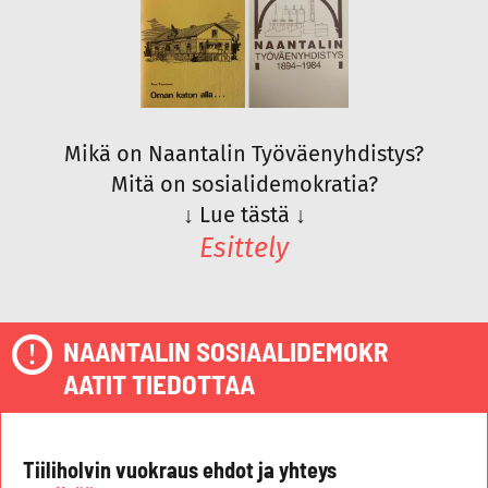
Mikä on Naantalin Työväenyhdistys?
Mitä on sosialidemokratia?
↓
Lue tästä
↓
Esittely
NAANTALIN SOSIAALIDEMOKR
AATIT TIEDOTTAA
Tiiliholvin vuokraus ehdot ja yhteys