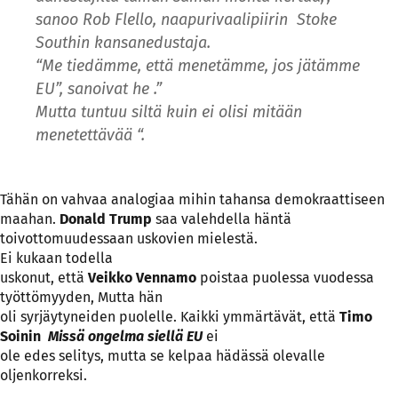
sanoo Rob Flello, naapurivaalipiirin Stoke
Southin kansanedustaja.
“Me tiedämme, että menetämme, jos jätämme
EU”, sanoivat he .”
Mutta tuntuu siltä kuin ei olisi mitään
menetettävää “.
Tähän on vahvaa analogiaa mihin tahansa demokraattiseen
maahan.
Donald Trump
saa valehdella häntä
toivottomuudessaan uskovien mielestä.
Ei kukaan todella
uskonut, että
Veikko Vennamo
poistaa puolessa vuodessa
työttömyyden, Mutta hän
oli syrjäytyneiden puolelle. Kaikki ymmärtävät, että
Timo
Soinin
Missä ongelma siellä EU
ei
ole edes selitys, mutta se kelpaa hädässä olevalle
oljenkorreksi.