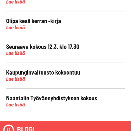
Lue lisää
Olipa kesä kerran -kirja
Lue lisää
Seuraava kokous 12.3. klo 17.30
Lue lisää
Kaupunginvaltuusto kokoontuu
Lue lisää
Naantalin Työväenyhdistyksen kokous
Lue lisää
BLOGI