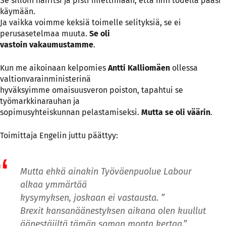
Se silloin häiritsi ja pisti miettimään, että niin todella pääsi
käymään.
Ja vaikka voimme keksiä toimelle selityksiä, se ei
perusasetelmaa muuta.
Se oli
vastoin vakaumustamme
.
Kun me aikoinaan kelpomies
Antti Kalliomäen
ollessa
valtionvarainministerinä
hyväksyimme omaisuusveron poiston, tapahtui se
työmarkkinarauhan ja
sopimusyhteiskunnan pelastamiseksi.
Mutta se oli väärin
.
Toimittaja Engelin juttu päättyy:
Mutta ehkä ainakin Työväenpuolue Labour
alkaa ymmärtää
kysymyksen, joskaan ei vastausta. ”
Brexit kansanäänestyksen aikana olen kuullut
äänestäjiltä tämän saman monta kertaa,”,