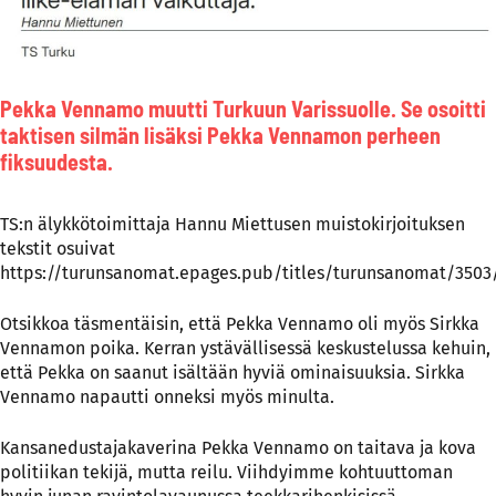
Pekka Vennamo muutti Turkuun Varissuolle. Se osoitti
taktisen silmän lisäksi Pekka Vennamon perheen
fiksuudesta.
TS:n älykkötoimittaja Hannu Miettusen muistokirjoituksen
tekstit osuivat
https://turunsanomat.epages.pub/titles/turunsanomat/3503/
Otsikkoa täsmentäisin, että Pekka Vennamo oli myös Sirkka
Vennamon poika. Kerran ystävällisessä keskustelussa kehuin,
että Pekka on saanut isältään hyviä ominaisuuksia. Sirkka
Vennamo napautti onneksi myös minulta.
Kansanedustajakaverina Pekka Vennamo on taitava ja kova
politiikan tekijä, mutta reilu. Viihdyimme kohtuuttoman