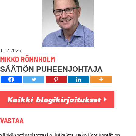
11.2.2026
MIKKO RÖNNHOLM
SÄÄTIÖN PUHEENJOHTAJA
Kaikki blogikirjoitukset
VASTAA
Sähköpostiosoitettasi ei julkaista.
Pakolliset kentät on