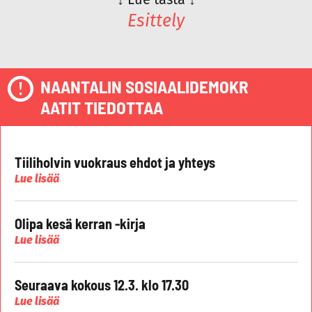
Esittely
NAANTALIN SOSIAALIDEMOKR
AATIT TIEDOTTAA
Tiiliholvin vuokraus ehdot ja yhteys
Lue lisää
Olipa kesä kerran -kirja
Lue lisää
Seuraava kokous 12.3. klo 17.30
Lue lisää