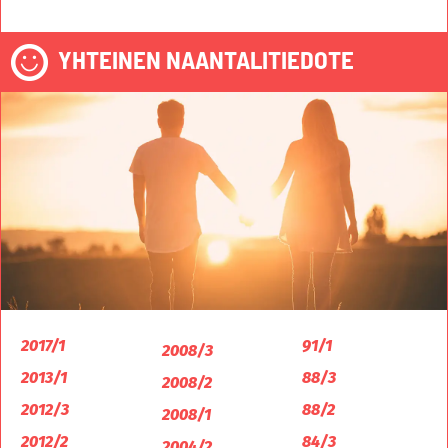
YHTEINEN NAANTALITIEDOTE
2017/1
91/1
2008/3
2013/1
88/3
2008/2
2012/3
88/2
2008/1
2012/2
84/3
2004/2