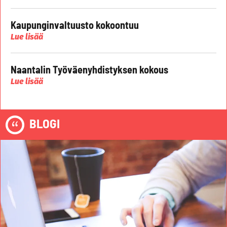
Kaupunginvaltuusto kokoontuu
Lue lisää
Naantalin Työväenyhdistyksen kokous
Lue lisää
BLOGI