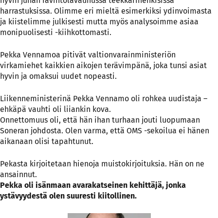
hyvin junan ravintolavaunussa teekkarihenkisissä
harrastuksissa. Olimme eri mieltä esimerkiksi ydinvoimasta
ja kiistelimme julkisesti mutta myös analysoimme asiaa
monipuolisesti -kiihkottomasti.
Pekka Vennamoa pitivät valtionvarainministeriön
virkamiehet kaikkien aikojen terävimpänä, joka tunsi asiat
hyvin ja omaksui uudet nopeasti.
Liikenneministerinä Pekka Vennamo oli rohkea uudistaja –
ehkäpä vauhti oli liiankin kova.
Onnettomuus oli, että hän ihan turhaan jouti luopumaan
Soneran johdosta. Olen varma, että OMS -sekoilua ei hänen
aikanaan olisi tapahtunut.
Pekasta kirjoitetaan hienoja muistokirjoituksia. Hän on ne
ansainnut.
Pekka oli isänmaan avarakatseinen kehittäjä, jonka
ystävyydestä olen suuresti kiitollinen.