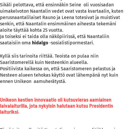
Sikäli pelottava, että ensinnäkin Seine oli vuosisadan
uimakelvoton Naantalin vedet ovat vasta kvartaalin, kuten
perusnaantalilaiset Rauno ja Leena totesivat ja muistivat
senkin, että Naantalin ensimmäinen aiheesta tekemäni
aloite täyttää kohta 25 vuotta.
Ja toiseksi ei taida olla näköpiirissä, että Naantaliin
saataisiin oma
hidalgo
-sosialistipormestari.
Kyllä siis tarinoita riittää. Teoista on pulaa niin
Saaristomerellä kuin Nesteenkin alueella.
Positiivista kaikessa on, että Saaristomeren pelastus ja
Nesteen alueen tehokas käyttö ovat lähempänä nyt kuin
ennen Unikeon aamuherätystä.
Unikeon kestien innovaatio oli kutsuvieras aamiainen
laivalaiturilla, jota nykyisin halutaan kutsu Presidentin
laituriksi.