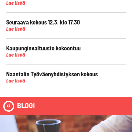
Lue lisää
Seuraava kokous 12.3. klo 17.30
Lue lisää
Kaupunginvaltuusto kokoontuu
Lue lisää
Naantalin Työväenyhdistyksen kokous
Lue lisää
BLOGI