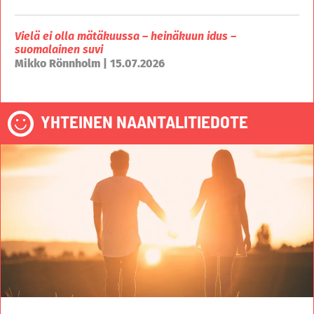
Vielä ei olla mätäkuussa – heinäkuun idus –
suomalainen suvi
Mikko Rönnholm | 15.07.2026
YHTEINEN NAANTALITIEDOTE