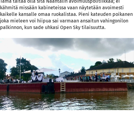
Tämä taitaa olla sitä Naantalin avoimuuspolitiikkaa; ei
kähmitä missään kabineteissa vaan näytetään avoimesti
kaikelle kansalle omaa ruokalistaa. Pieni kateuden poikanen
joka mieleen voi hiipua sai varmaan ansaitun vahingonilon
palkinnon, kun sade uhkasi Open Sky tilaisuutta.