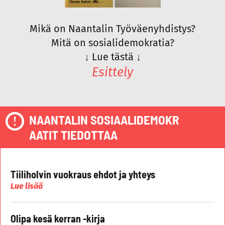
Mikä on Naantalin Työväenyhdistys?
Mitä on sosialidemokratia?
↓
Lue tästä
↓
Esittely
NAANTALIN SOSIAALIDEMOKR
AATIT TIEDOTTAA
Tiiliholvin vuokraus ehdot ja yhteys
Lue lisää
Olipa kesä kerran -kirja