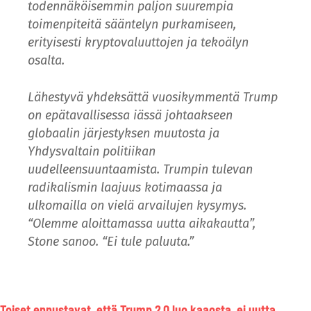
todennäköisemmin paljon suurempia
toimenpiteitä sääntelyn purkamiseen,
erityisesti kryptovaluuttojen ja tekoälyn
osalta.
Lähestyvä yhdeksättä vuosikymmentä Trump
on epätavallisessa iässä johtaakseen
globaalin järjestyksen muutosta ja
Yhdysvaltain politiikan
uudelleensuuntaamista. Trumpin tulevan
radikalismin laajuus kotimaassa ja
ulkomailla on vielä arvailujen kysymys.
“Olemme aloittamassa uutta aikakautta”,
Stone sanoo. “Ei tule paluuta.”
Toiset ennustavat, että Trump 2.0 luo kaaosta, ei uutta