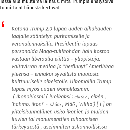
Tässä alla muutama lainaus, mitä Trumpia analysoiva
toimittajat hänestä kertovat
Kotona Trump 2.0 lupaa uuden aikakauden
laajalle sääntelyn purkamiselle ja
veronalennuksille. Presidentin lupaus
personoida Maga-tukikohdan halu kostoa
vastaan ​​liberaalia eliittiä – yliopistoja,
valtavirran mediaa ja “herännyt” Amerikkaa
yleensä – ennakoi syvällistä muutosta
kulttuuriselle oikeistolle. Ulkomailla Trump
lupasi myös uuden ikonoklasmin.
( Ikonoklasmi ( kreikaksi : εἰκών , eikṓn ,
‘hahmo, ikoni’ + κλάω , kláō , ‘rikko’) [ i ] on
yhteiskunnallinen usko ikonien ja muiden
kuvien tai monumenttien tuhoamisen
tärkeydestä , useimmiten uskonnollisissa