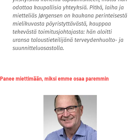
odottaa kaupallisia yhteyksiä. Pitkä, laiha ja
mietteliäs Jørgensen on kaukana perinteisestä
mielikuvasta pöyristyttävästä, kauppaa
tekevästä toimitusjohtajasta: hän aloitti
uransa taloustieteilijänä terveydenhuolto- ja
suunnitteluosastolla.
Panee miettimään, miksi emme osaa paremmin