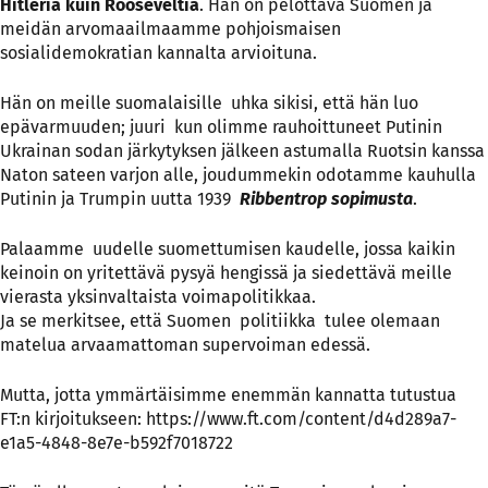
Hitleriä kuin Rooseveltiä
. Hän on pelottava Suomen ja
meidän arvomaailmaamme pohjoismaisen
sosialidemokratian kannalta arvioituna.
Hän on meille suomalaisille uhka sikisi, että hän luo
epävarmuuden; juuri kun olimme rauhoittuneet Putinin
Ukrainan sodan järkytyksen jälkeen astumalla Ruotsin kanssa
Naton sateen varjon alle, joudummekin odotamme kauhulla
Putinin ja Trumpin uutta 1939
Ribbentrop sopimusta
.
Palaamme uudelle suomettumisen kaudelle, jossa kaikin
keinoin on yritettävä pysyä hengissä ja siedettävä meille
vierasta yksinvaltaista voimapolitikkaa.
Ja se merkitsee, että Suomen politiikka tulee olemaan
matelua arvaamattoman supervoiman edessä.
Mutta, jotta ymmärtäisimme enemmän kannatta tutustua
FT:n kirjoitukseen:
https://www.ft.com/content/d4d289a7-
e1a5-4848-8e7e-b592f7018722