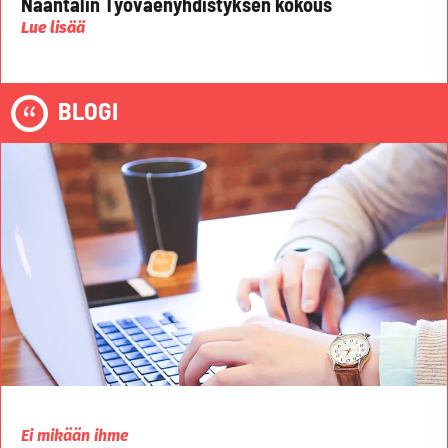
Naantalin Työväenyhdistyksen kokous
Lue lisää
BLOGI
Ei mikään ihme