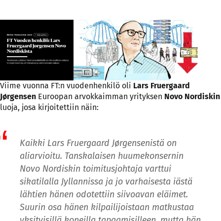
Viime vuonna FT:n vuodenhenkilö oli
Lars Fruergaard
Jørgensen
Euroopan arvokkaimman yrityksen
Novo Nordiskin
luoja, josa kirjoitettiin näin:
Kaikki Lars Fruergaard Jørgensenistä on
aliarvioitu. Tanskalaisen huumekonsernin
Novo Nordiskin toimitusjohtaja varttui
sikatilalla Jyllannissa ja jo varhaisesta iästä
lähtien hänen odotettiin siivoavan eläimet.
Suurin osa hänen kilpailijoistaan ​​matkustaa
yksityisillä koneilla tapaamisilleen, mutta hän