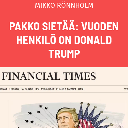
MIKKO RÖNNHOLM
PAKKO SIETÄÄ: VUODEN
HENKILÖ ON DONALD
TRUMP