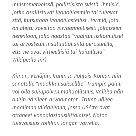
muistomerkeissä. poliittisista syistä. Ihmisiä,
jotka osallistuvat ikonoklasmiin tai tukevat
sitä, kutsutaan ikonoklasteiksi , termiä, jota
on alettu soveltaa kuvaannollisesti jokaiseen
henkilöön, joka haastaa “vaalitut uskomukset
tai arvostetut instituutiot sillä perusteella,
että ne ovat virheellisiä tai haitallisia”
Wikipedia mr)
Kiinan, Venäjän, Iranin ja Pohjois-Korean niin
sanotulle “muokkausakselille” Trumpin paluu
voi olla sukupolven mahdollisuus, vaikka hän
onkin edelleen arvaamaton. Trump näkee
maailmaa viidakkona, jossa USA:ta ovat
ottaneet vapaalastausliittolaiset. Naton
tulevaisuus roikkuu langan varrella.