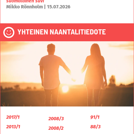
suomalainen suvi
Mikko Rönnholm | 15.07.2026
YHTEINEN NAANTALITIEDOTE
2017/1
91/1
2008/3
2013/1
88/3
2008/2