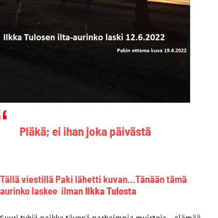
Pläkä; ei ihan joka päivästä
Tällä viestillä Paki lähetti kuvan…Tänään tämä
aurinko laskee ilman
Ilkka Tulosta