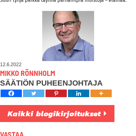
Suuri tyhjä paikka täynnä parhaimpia muistoja – elämää.
12.6.2022
MIKKO RÖNNHOLM
SÄÄTIÖN PUHEENJOHTAJA
Kaikki blogikirjoitukset
VASTAA