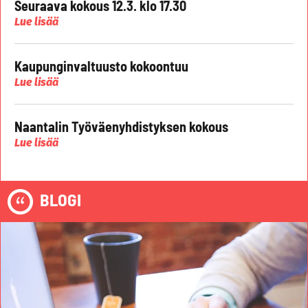
Seuraava kokous 12.3. klo 17.30
Lue lisää
Kaupunginvaltuusto kokoontuu
Lue lisää
Naantalin Työväenyhdistyksen kokous
Lue lisää
BLOGI