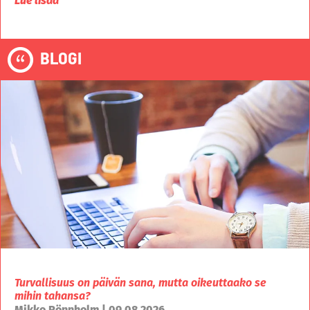
Lue lisää
BLOGI
Turvallisuus on päivän sana, mutta oikeuttaako se
mihin tahansa?
Mikko Rönnholm | 09.08.2026