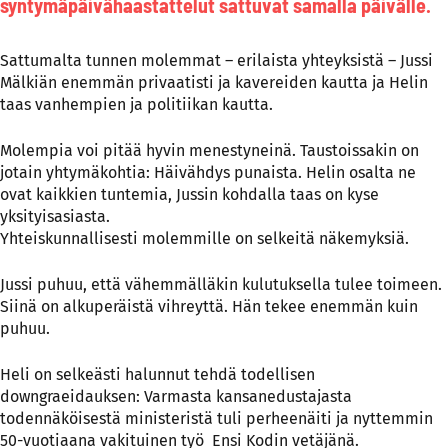
syntymäpäivähaastattelut sattuvat samalla päivälle.
Sattumalta tunnen molemmat – erilaista yhteyksistä – Jussi
Mälkiän enemmän privaatisti ja kavereiden kautta ja Helin
taas vanhempien ja politiikan kautta.
Molempia voi pitää hyvin menestyneinä. Taustoissakin on
jotain yhtymäkohtia: Häivähdys punaista. Helin osalta ne
ovat kaikkien tuntemia, Jussin kohdalla taas on kyse
yksityisasiasta.
Yhteiskunnallisesti molemmille on selkeitä näkemyksiä.
Jussi puhuu, että vähemmälläkin kulutuksella tulee toimeen.
Siinä on alkuperäistä vihreyttä. Hän tekee enemmän kuin
puhuu.
Heli on selkeästi halunnut tehdä todellisen
downgraeidauksen: Varmasta kansanedustajasta
todennäköisestä ministeristä tuli perheenäiti ja nyttemmin
50-vuotiaana vakituinen työ Ensi Kodin vetäjänä.