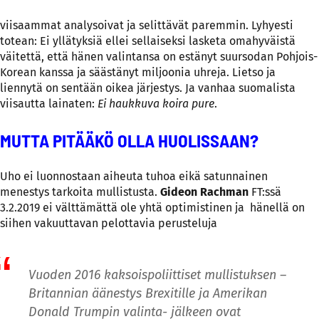
viisaammat analysoivat ja selittävät paremmin. Lyhyesti
totean: Ei yllätyksiä ellei sellaiseksi lasketa omahyväistä
väitettä, että hänen valintansa on estänyt suursodan Pohjois-
Korean kanssa ja säästänyt miljoonia uhreja. Lietso ja
liennytä on sentään oikea järjestys. Ja vanhaa suomalista
viisautta lainaten:
Ei haukkuva koira pure
.
MUTTA PITÄÄKÖ OLLA HUOLISSAAN?
Uho ei luonnostaan aiheuta tuhoa eikä satunnainen
menestys tarkoita mullistusta.
Gideon Rachman
FT:ssä
3.2.2019 ei välttämättä ole yhtä optimistinen ja hänellä on
siihen vakuuttavan pelottavia perusteluja
Vuoden 2016 kaksoispoliittiset mullistuksen –
Britannian äänestys Brexitille ja Amerikan
Donald Trumpin valinta- jälkeen ovat