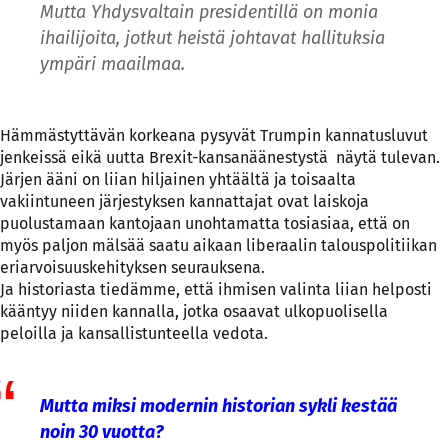
Mutta Yhdysvaltain presidentillä on monia
ihailijoita, jotkut heistä johtavat hallituksia
ympäri maailmaa.
Hämmästyttävän korkeana pysyvät Trumpin kannatusluvut
jenkeissä eikä uutta Brexit-kansanäänestystä näytä tulevan.
Järjen ääni on liian hiljainen yhtäältä ja toisaalta
vakiintuneen järjestyksen kannattajat ovat laiskoja
puolustamaan kantojaan unohtamatta tosiasiaa, että on
myös paljon mälsää saatu aikaan liberaalin talouspolitiikan
eriarvoisuuskehityksen seurauksena.
Ja historiasta tiedämme, että ihmisen valinta liian helposti
kääntyy niiden kannalla, jotka osaavat ulkopuolisella
peloilla ja kansallistunteella vedota.
Mutta miksi modernin historian sykli kestää
noin 30 vuotta?