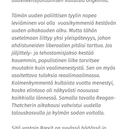
uudelleensijoittamisen kaltaisia ongelmia.
Tämän uuden poliittisen tyylin nopea
leviäminen voi olla vuosikymmeniä kestävän
uuden aikakauden alku. Mutta tähän
asetelmaan liittyy yksi yleispätevyys, johon
ahdistuneiden liberaalien pitäisi tarttua. Jos
jäljittely- ja tehostamisjakso kestää
kauemmin, populistinen liike tarvitsee
muutakin kuin vaalimenestystä. Sen on myös
osoitettava tuloksia reaalimaailmassa.
Kolmenkymmentä kultaista vuotta menestyi,
koska elintaso oli näkyvästi nousussa
kaikkialla lännessä. Samalla tavalla Reagan-
Thatcherin aikakausi vahvistui uudella
talouskasvulla ja kylmän sodan voitolla.
Sitä vastoin Brexit on syvässä hädässä ja