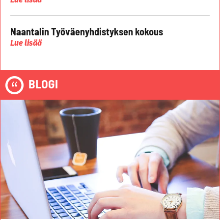
Naantalin Työväenyhdistyksen kokous
Lue lisää
BLOGI