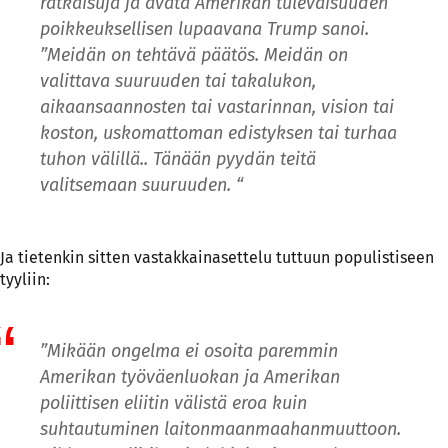
ratkaisuja ja avata Amerikan tulevaisuuden
poikkeuksellisen lupaavana Trump sanoi.
”Meidän on tehtävä päätös. Meidän on
valittava suuruuden tai takalukon,
aikaansaannosten tai vastarinnan, vision tai
koston, uskomattoman edistyksen tai turhaa
tuhon välillä.. Tänään pyydän teitä
valitsemaan suuruuden. “
Ja tietenkin sitten vastakkainasettelu tuttuun populistiseen
tyyliin:
”Mikään ongelma ei osoita paremmin
Amerikan työväenluokan ja Amerikan
poliittisen eliitin välistä eroa kuin
suhtautuminen laitonmaanmaahanmuuttoon.