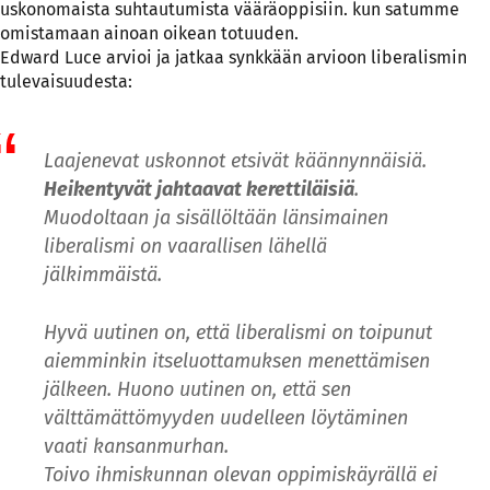
uskonomaista suhtautumista vääräoppisiin. kun satumme
omistamaan ainoan oikean totuuden.
Edward Luce arvioi ja jatkaa synkkään arvioon liberalismin
tulevaisuudesta:
Laajenevat uskonnot etsivät käännynnäisiä.
Heikentyvät jahtaavat kerettiläisiä
.
Muodoltaan ja sisällöltään länsimainen
liberalismi on vaarallisen lähellä
jälkimmäistä.
Hyvä uutinen on, että liberalismi on toipunut
aiemminkin itseluottamuksen menettämisen
jälkeen. Huono uutinen on, että sen
välttämättömyyden uudelleen löytäminen
vaati kansanmurhan.
Toivo ihmiskunnan olevan oppimiskäyrällä ei