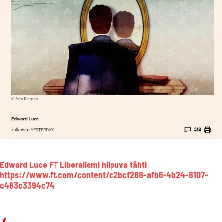
Edward Luce FT Liberalismi hiipuva tähti
https://www.ft.com/content/c2bcf288-afb6-4b24-8107-
c483c3394c74