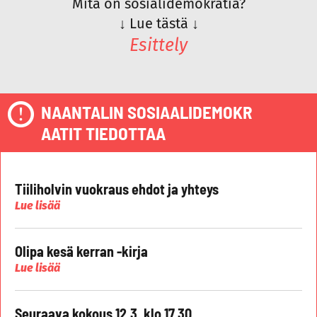
Mitä on sosialidemokratia?
↓
Lue tästä
↓
Esittely
NAANTALIN SOSIAALIDEMOKR
AATIT TIEDOTTAA
Tiiliholvin vuokraus ehdot ja yhteys
Lue lisää
Olipa kesä kerran -kirja
Lue lisää
Seuraava kokous 12.3. klo 17.30