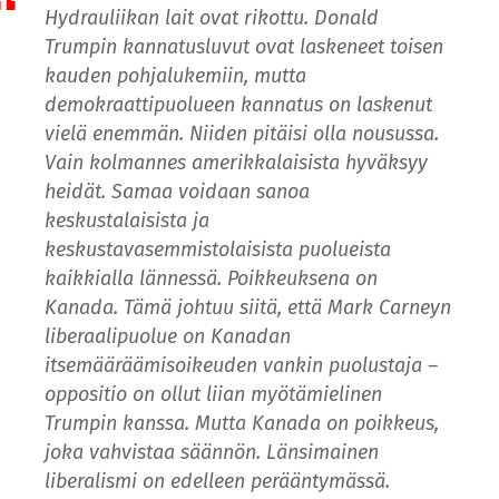
Hydrauliikan lait ovat rikottu. Donald
Trumpin kannatusluvut ovat laskeneet toisen
kauden pohjalukemiin, mutta
demokraattipuolueen kannatus on laskenut
vielä enemmän. Niiden pitäisi olla nousussa.
Vain kolmannes amerikkalaisista hyväksyy
heidät. Samaa voidaan sanoa
keskustalaisista ja
keskustavasemmistolaisista puolueista
kaikkialla lännessä. Poikkeuksena on
Kanada. Tämä johtuu siitä, että Mark Carneyn
liberaalipuolue on Kanadan
itsemääräämisoikeuden vankin puolustaja –
oppositio on ollut liian myötämielinen
Trumpin kanssa. Mutta Kanada on poikkeus,
joka vahvistaa säännön. Länsimainen
liberalismi on edelleen perääntymässä.