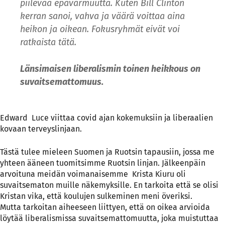
piilevää epävarmuutta. Kuten Bill Clinton
kerran sanoi, vahva ja väärä voittaa aina
heikon ja oikean. Fokusryhmät eivät voi
ratkaista tätä.
Länsimaisen liberalismin toinen heikkous on
suvaitsemattomuus.
Edward Luce viittaa covid ajan kokemuksiin ja liberaalien
kovaan terveyslinjaan.
Tästä tulee mieleen Suomen ja Ruotsin tapausiin, jossa me
yhteen ääneen tuomitsimme Ruotsin linjan. Jälkeenpäin
arvoituna meidän voimanaisemme Krista Kiuru oli
suvaitsematon muille näkemyksille. En tarkoita että se olisi
Kristan vika, että koulujen sulkeminen meni överiksi.
Mutta tarkoitan aiheeseen liittyen, että on oikea arvioida
löytää liberalismissa suvaitsemattomuutta, joka muistuttaa