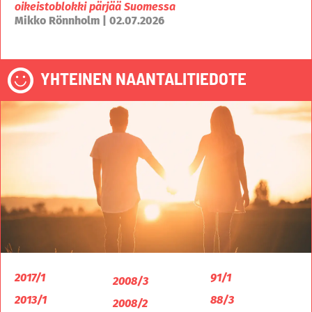
oikeistoblokki pärjää Suomessa
Mikko Rönnholm | 02.07.2026
YHTEINEN NAANTALITIEDOTE
2017/1
91/1
2008/3
2013/1
88/3
2008/2