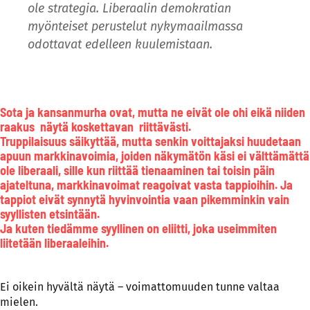
ole strategia. Liberaalin demokratian
myönteiset perustelut nykymaailmassa
odottavat edelleen kuulemistaan.
Sota ja kansanmurha ovat, mutta ne eivät ole ohi eikä niiden
raakus näytä koskettavan riittävästi.
Truppilaisuus säikyttää, mutta senkin voittajaksi huudetaan
apuun markkinavoimia, joiden näkymätön käsi ei välttämättä
ole liberaali, sille kun riittää tienaaminen tai toisin päin
ajateltuna, markkinavoimat reagoivat vasta tappioihin. Ja
tappiot eivät synnytä hyvinvointia vaan pikemminkin vain
syyllisten etsintään.
Ja kuten tiedämme syyllinen on eliitti, joka useimmiten
liitetään liberaaleihin.
Ei oikein hyvältä näytä – voimattomuuden tunne valtaa
mielen.