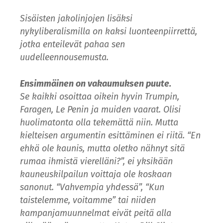
Sisäisten jakolinjojen lisäksi
nykyliberalismilla on kaksi luonteenpiirrettä,
jotka enteilevät pahaa sen
uudelleennousemusta.
Ensimmäinen on vakaumuksen puute.
Se kaikki osoittaa oikein hyvin Trumpin,
Faragen, Le Penin ja muiden vaarat. Olisi
huolimatonta olla tekemättä niin. Mutta
kielteisen argumentin esittäminen ei riitä. “En
ehkä ole kaunis, mutta oletko nähnyt sitä
rumaa ihmistä vierelläni?”, ei yksikään
kauneuskilpailun voittaja ole koskaan
sanonut. “Vahvempia yhdessä”, “Kun
taistelemme, voitamme” tai niiden
kampanjamuunnelmat eivät peitä alla