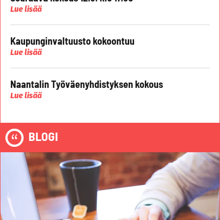
Lue lisää
Kaupunginvaltuusto kokoontuu
Lue lisää
Naantalin Työväenyhdistyksen kokous
Lue lisää
BLOGI