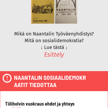
Mikä on Naantalin Työväenyhdistys?
Mitä on sosialidemokratia?
↓
Lue tästä
↓
Esittely
NAANTALIN SOSIAALIDEMOKR
AATIT TIEDOTTAA
Tiiliholvin vuokraus ehdot ja yhteys