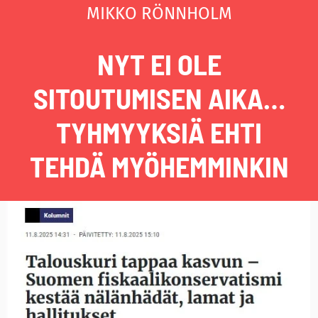
MIKKO RÖNNHOLM
NYT EI OLE
SITOUTUMISEN AIKA…
TYHMYYKSIÄ EHTI
TEHDÄ MYÖHEMMINKIN