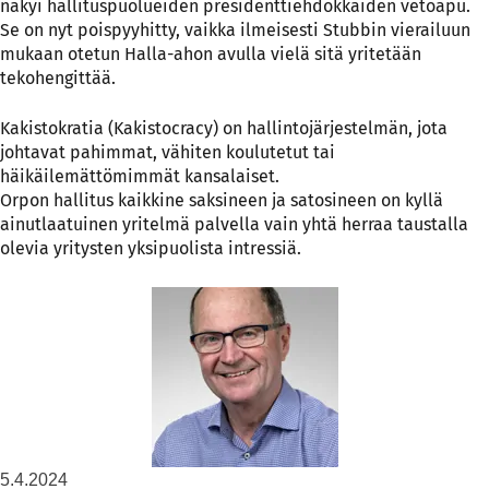
näkyi hallituspuolueiden presidenttiehdokkaiden vetoapu.
Se on nyt poispyyhitty, vaikka ilmeisesti Stubbin vierailuun
mukaan otetun Halla-ahon avulla vielä sitä yritetään
tekohengittää.
Kakistokratia (Kakistocracy) on hallintojärjestelmän, jota
johtavat pahimmat, vähiten koulutetut tai
häikäilemättömimmät kansalaiset.
Orpon hallitus kaikkine saksineen ja satosineen on kyllä
ainutlaatuinen yritelmä palvella vain yhtä herraa taustalla
olevia yritysten yksipuolista intressiä.
5.4.2024