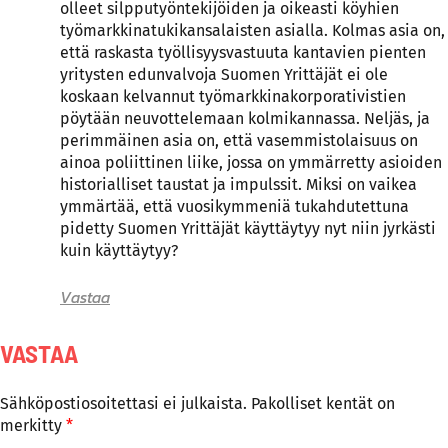
olleet silpputyöntekijöiden ja oikeasti köyhien
työmarkkinatukikansalaisten asialla. Kolmas asia on,
että raskasta työllisyysvastuuta kantavien pienten
yritysten edunvalvoja Suomen Yrittäjät ei ole
koskaan kelvannut työmarkkinakorporativistien
pöytään neuvottelemaan kolmikannassa. Neljäs, ja
perimmäinen asia on, että vasemmistolaisuus on
ainoa poliittinen liike, jossa on ymmärretty asioiden
historialliset taustat ja impulssit. Miksi on vaikea
ymmärtää, että vuosikymmeniä tukahdutettuna
pidetty Suomen Yrittäjät käyttäytyy nyt niin jyrkästi
kuin käyttäytyy?
Vastaa
VASTAA
Sähköpostiosoitettasi ei julkaista.
Pakolliset kentät on
merkitty
*