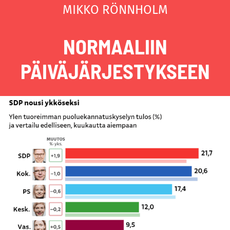
MIKKO RÖNNHOLM
NORMAALIIN
PÄIVÄJÄRJESTYKSEEN