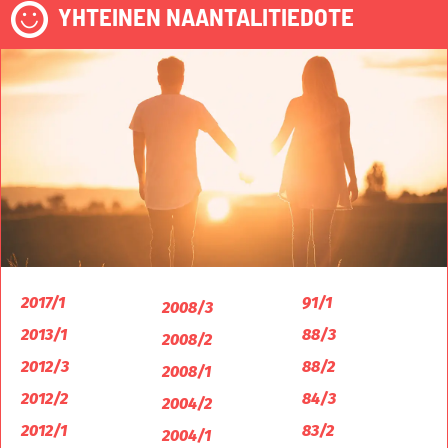
YHTEINEN NAANTALITIEDOTE
2017/1
91/1
2008/3
2013/1
88/3
2008/2
2012/3
88/2
2008/1
2012/2
84/3
2004/2
2012/1
83/2
2004/1