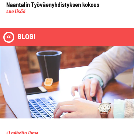
Naantalin Työväenyhdistyksen kokous
Lue lisää
BLOGI
Ei mikään ihme