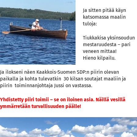
Ja sitten pitää käyn
katsomassa maalin
tuloja:
Tiukkakisa yksinsoudun
mestaruudesta – pari
veneen mittaa!
Hieno kilpailu.
Ja ilokseni näen Kaakkois-Suomen SDP:n piirin olevan
paikalla ja kohta tulevatkin 30 kilsan soutajat maaliin ja
piirin toiminnanjohtaja Jussi on vastassa.
Yhdistetty piiri toimii – se on iloinen asia. Näillä vesillä
ymmärretään turvallisuuden päälle!