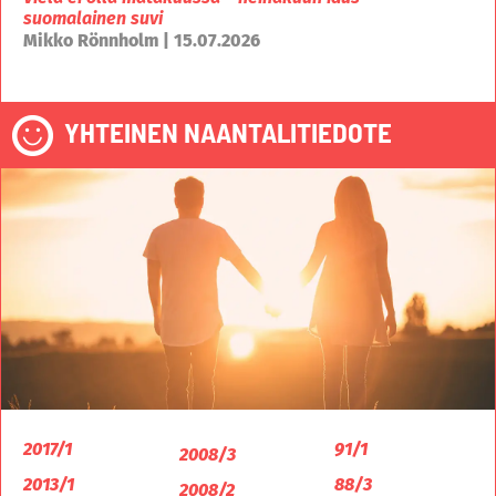
suomalainen suvi
Mikko Rönnholm | 15.07.2026
YHTEINEN NAANTALITIEDOTE
2017/1
91/1
2008/3
2013/1
88/3
2008/2