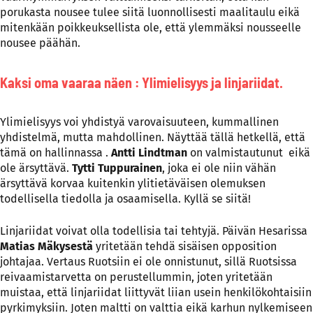
porukasta nousee tulee siitä luonnollisesti maalitaulu eikä
mitenkään poikkeuksellista ole, että ylemmäksi nousseelle
nousee päähän.
Kaksi oma vaaraa näen : Ylimielisyys ja linjariidat.
Ylimielisyys voi yhdistyä varovaisuuteen, kummallinen
yhdistelmä, mutta mahdollinen. Näyttää tällä hetkellä, että
tämä on hallinnassa .
Antti Lindtman
on valmistautunut eikä
ole ärsyttävä.
Tytti Tuppurainen
, joka ei ole niin vähän
ärsyttävä korvaa kuitenkin ylitietäväisen olemuksen
todellisella tiedolla ja osaamisella. Kyllä se siitä!
Linjariidat voivat olla todellisia tai tehtyjä. Päivän Hesarissa
Matias Mäkysestä
yritetään tehdä sisäisen opposition
johtajaa. Vertaus Ruotsiin ei ole onnistunut, sillä Ruotsissa
reivaamistarvetta on perustellummin, joten yritetään
muistaa, että linjariidat liittyvät liian usein henkilökohtaisiin
pyrkimyksiin. Joten maltti on valttia eikä karhun nylkemiseen