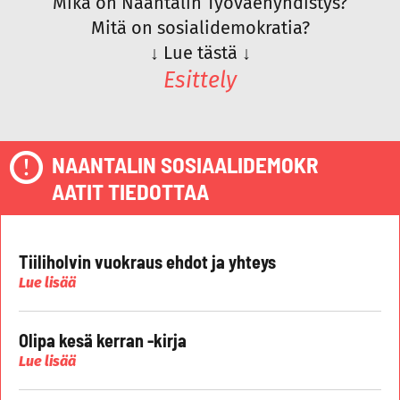
Mikä on Naantalin Työväenyhdistys?
Mitä on sosialidemokratia?
↓
Lue tästä
↓
Esittely
NAANTALIN SOSIAALIDEMOKR
AATIT TIEDOTTAA
Tiiliholvin vuokraus ehdot ja yhteys
Lue lisää
Olipa kesä kerran -kirja
Lue lisää