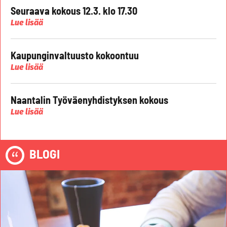
Seuraava kokous 12.3. klo 17.30
Lue lisää
Kaupunginvaltuusto kokoontuu
Lue lisää
Naantalin Työväenyhdistyksen kokous
Lue lisää
BLOGI