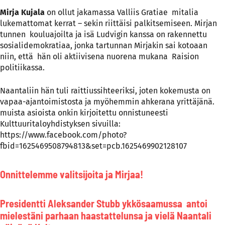
Mirja Kujala
on ollut jakamassa Valliis Gratiae mitalia
lukemattomat kerrat – sekin riittäisi palkitsemiseen. Mirjan
tunnen kouluajoilta ja isä Ludvigin kanssa on rakennettu
sosialidemokratiaa, jonka tartunnan Mirjakin sai kotoaan
niin, että hän oli aktiivisena nuorena mukana Raision
politiikassa.
Naantaliin hän tuli raittiussihteeriksi, joten kokemusta on
vapaa-ajantoimistosta ja myöhemmin ahkerana yrittäjänä.
muista asioista onkin kirjoitettu onnistuneesti
Kulttuuritaloyhdistyksen sivuilla:
https://www.facebook.com/photo?
fbid=1625469508794813&set=pcb.1625469902128107
Onnittelemme valitsijoita ja Mirjaa!
Presidentti Aleksander Stubb ykkösaamussa antoi
mielestäni parhaan haastattelunsa ja vielä Naantali