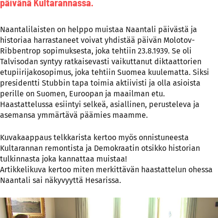
päivänä Kultarannassa.
Naantalilaisten on helppo muistaa Naantali päivästä ja
historiaa harrastaneet voivat yhdistää päivän Molotov-
Ribbentrop sopimuksesta, joka tehtiin 23.8.1939. Se oli
Talvisodan syntyy ratkaisevasti vaikuttanut diktaattorien
etupiirijakosopimus, joka tehtiin Suomea kuulematta. Siksi
presidentti Stubbin tapa toimia aktiivisti ja olla asioista
perille on Suomen, Euroopan ja maailman etu.
Haastattelussa esiintyi selkeä, asiallinen, perusteleva ja
asemansa ymmärtävä päämies maamme.
Kuvakaappaus telkkarista kertoo myös onnistuneesta
Kultarannan remontista ja Demokraatin otsikko historian
tulkinnasta joka kannattaa muistaa!
Artikkelikuva kertoo miten merkittävän haastattelun ohessa
Naantali sai näkyvyyttä Hesarissa.