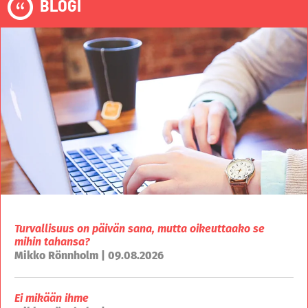
BLOGI
Turvallisuus on päivän sana, mutta oikeuttaako se
mihin tahansa?
Mikko Rönnholm | 09.08.2026
Ei mikään ihme