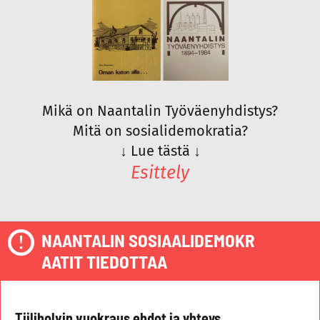
Mikä on Naantalin Työväenyhdistys?
Mitä on sosialidemokratia?
↓
Lue tästä
↓
Esittely
NAANTALIN SOSIAALIDEMOKR
AATIT TIEDOTTAA
Tiiliholvin vuokraus ehdot ja yhteys