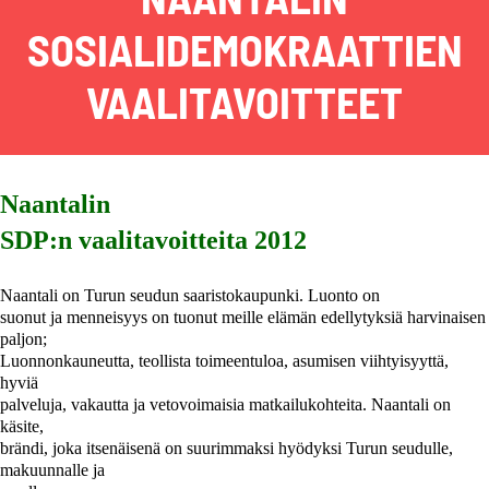
SOSIALIDEMOKRAATTIEN
VAALITAVOITTEET
Naantalin
SDP:n vaalitavoitteita 2012
Naantali on Turun seudun saaristokaupunki. Luonto on
suonut ja menneisyys on tuonut meille elämän edellytyksiä harvinaisen
paljon;
Luonnonkauneutta, teollista toimeentuloa, asumisen viihtyisyyttä,
hyviä
palveluja, vakautta ja vetovoimaisia matkailukohteita. Naantali on
käsite,
brändi, joka itsenäisenä on suurimmaksi hyödyksi Turun seudulle,
makuunnalle ja