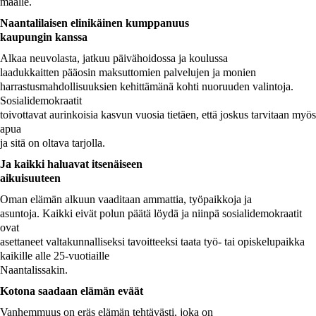
maalle.
Naantalilaisen elinikäinen kumppanuus
kaupungin kanssa
Alkaa neuvolasta, jatkuu päivähoidossa ja koulussa
laadukkaitten pääosin maksuttomien palvelujen ja monien
harrastusmahdollisuuksien kehittämänä kohti nuoruuden valintoja.
Sosialidemokraatit
toivottavat aurinkoisia kasvun vuosia tietäen, että joskus tarvitaan myös
apua
ja sitä on oltava tarjolla.
Ja kaikki haluavat itsenäiseen
aikuisuuteen
Oman elämän alkuun vaaditaan ammattia, työpaikkoja ja
asuntoja. Kaikki eivät polun päätä löydä ja niinpä sosialidemokraatit
ovat
asettaneet valtakunnalliseksi tavoitteeksi taata työ- tai opiskelupaikka
kaikille alle 25-vuotiaille
Naantalissakin.
Kotona saadaan elämän eväät
Vanhemmuus on eräs elämän tehtävästi, joka on