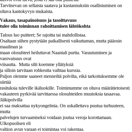
Tarvitsevan on sellaista saatava ja kustannuksiin osallistumisen on
oltava kantokyvyn mukaista.
Vakaus, tasapainoisuus ja tasoittavuus
tulee olla toiminnan rahoittamisen lähtökohta
Talous luo puitteet; Se rajoitta tai mahdollistaa.
Osaltaan siihen pystytään paikallisesti vaikuttaman, mutta pääosin
maailman ja
maan olosuhteet heiluttavat Naantali purtta. Varautuminen ja
varovaisuus ovat
viisautta.
Mutta silti koemme yllätyksiä
ja silloin tarvitaan rohkeutta vaihtaa kurssia.
Paljon olemme saaneet menneiltä polvilta, eikä tarkoituksemme ole
siirtää
rasituksia tuleville ikäluokille. Toimintamme on oltava määrätietoisesti
vakauteen pyrkivää tarvittaessa olosuhteiden muutoksia tasaavaa.
Jälkipolvilla
ei saa maksattaa nykyongelmia. On uskallettava puutua turhuuteen,
mutta
palvelujen turvaamiseksi voidaan joutua veroja korottamaan.
Ulkopuolisen eli
valtion avun varaan ei toimintaa voi rakentaa.