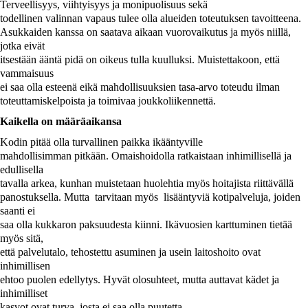
Terveellisyys, viihtyisyys ja monipuolisuus sekä
todellinen valinnan vapaus tulee olla alueiden toteutuksen tavoitteena.
Asukkaiden kanssa on saatava aikaan vuorovaikutus ja myös niillä,
jotka eivät
itsestään ääntä pidä on oikeus tulla kuulluksi. Muistettakoon, että
vammaisuus
ei saa olla esteenä eikä mahdollisuuksien tasa-arvo toteudu ilman
toteuttamiskelpoista ja toimivaa joukkoliikennettä.
Kaikella on määräaikansa
Kodin pitää olla turvallinen paikka ikääntyville
mahdollisimman pitkään. Omaishoidolla ratkaistaan inhimillisellä ja
edullisella
tavalla arkea, kunhan muistetaan huolehtia myös hoitajista riittävällä
panostuksella. Mutta
tarvitaan myös
lisääntyviä kotipalveluja, joiden
saanti ei
saa olla kukkaron paksuudesta kiinni. Ikävuosien karttuminen tietää
myös sitä,
että palvelutalo, tehostettu asuminen ja usein laitoshoito ovat
inhimillisen
ehtoo puolen edellytys. Hyvät olosuhteet, mutta auttavat kädet ja
inhimilliset
kasvot ovat turva, josta ei saa olla puutetta.