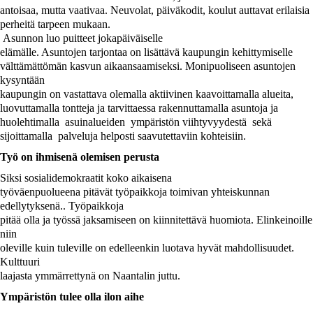
antoisaa, mutta vaativaa. Neuvolat, päiväkodit, koulut auttavat erilaisia
perheitä tarpeen mukaan.
Asunnon luo puitteet jokapäiväiselle
elämälle. Asuntojen tarjontaa on lisättävä kaupungin kehittymiselle
välttämättömän kasvun aikaansaamiseksi. Monipuoliseen asuntojen
kysyntään
kaupungin on vastattava olemalla aktiivinen kaavoittamalla alueita,
luovuttamalla tontteja ja tarvittaessa rakennuttamalla asuntoja ja
huolehtimalla
asuinalueiden
ympäristön viihtyvyydestä
sekä
sijoittamalla
palveluja helposti saavutettaviin kohteisiin.
Työ on ihmisenä olemisen perusta
Siksi sosialidemokraatit koko aikaisena
työväenpuolueena pitävät työpaikkoja toimivan yhteiskunnan
edellytyksenä.. Työpaikkoja
pitää olla ja työssä jaksamiseen on kiinnitettävä huomiota. Elinkeinoille
niin
oleville kuin tuleville on edelleenkin luotava hyvät mahdollisuudet.
Kulttuuri
laajasta ymmärrettynä on Naantalin juttu.
Ympäristön tulee olla ilon aihe