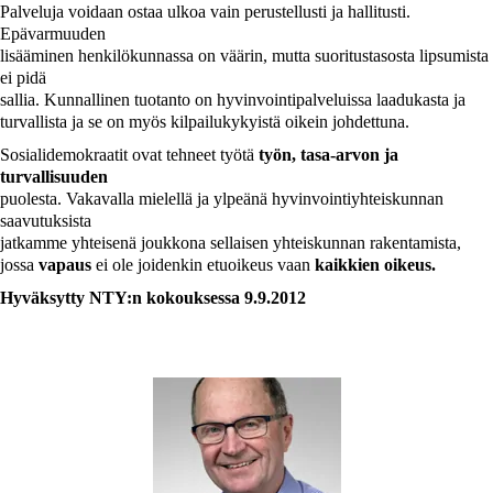
Palveluja voidaan ostaa ulkoa vain perustellusti ja hallitusti.
Epävarmuuden
lisääminen henkilökunnassa on väärin, mutta suoritustasosta lipsumista
ei pidä
sallia. Kunnallinen tuotanto on hyvinvointipalveluissa laadukasta ja
turvallista ja se on myös kilpailukykyistä oikein johdettuna.
Sosialidemokraatit ovat tehneet työtä
työn, tasa-arvon ja
turvallisuuden
puolesta. Vakavalla mielellä ja ylpeänä hyvinvointiyhteiskunnan
saavutuksista
jatkamme yhteisenä joukkona sellaisen yhteiskunnan rakentamista,
jossa
vapaus
ei ole joidenkin etuoikeus vaan
kaikkien oikeus.
Hyväksytty NTY:n kokouksessa 9.9.2012