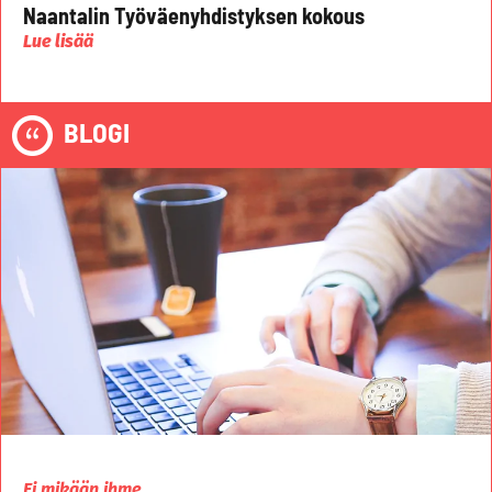
Naantalin Työväenyhdistyksen kokous
Lue lisää
BLOGI
Ei mikään ihme