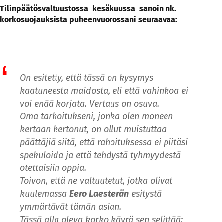
Tilinpäätösvaltuustossa kesäkuussa sanoin nk.
korkosuojauksista puheenvuorossani seuraavaa:
On esitetty, että tässä on kysymys
kaatuneesta maidosta, eli että vahinkoa ei
voi enää korjata. Vertaus on osuva.
Oma tarkoitukseni, jonka olen moneen
kertaan kertonut, on ollut muistuttaa
päättäjiä siitä, että rahoituksessa ei piitäsi
spekuloida ja että tehdystä tyhmyydestä
otettaisiin oppia.
Toivon, että ne valtuutetut, jotka olivat
kuulemassa
Eero Laesterän
esitystä
ymmärtävät tämän asian.
Tässä alla oleva korko käyrä sen selittää: