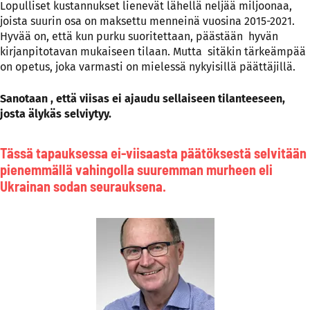
Lopulliset kustannukset lienevät lähellä neljää miljoonaa,
joista suurin osa on maksettu menneinä vuosina 2015-2021.
Hyvää on, että kun purku suoritettaan, päästään hyvän
kirjanpitotavan mukaiseen tilaan. Mutta sitäkin tärkeämpää
on opetus, joka varmasti on mielessä nykyisillä päättäjillä.
Sanotaan , että viisas ei ajaudu sellaiseen tilanteeseen,
josta älykäs selviytyy.
Tässä tapauksessa ei-viisaasta päätöksestä selvitään
pienemmällä vahingolla suuremman murheen eli
Ukrainan sodan seurauksena.