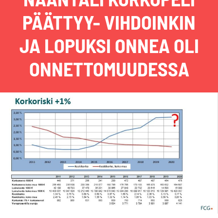
PÄÄTTYY- VIHDOINKIN
JA LOPUKSI ONNEA OLI
ONNETTOMUUDESSA