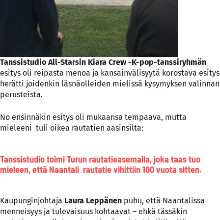
Tanssistudio All-Starsin Kiara Crew -K-pop-tanssiryhmän
esitys oli reipasta menoa ja kansainvälisyytä korostava esitys
herätti joidenkin läsnäolleiden mielissä kysymyksen valinnan
perusteista.
No ensinnäkin esitys oli mukaansa tempaava, mutta
mieleeni tuli oikea rautatien aasinsilta:
Tanssistudio toimi Turun rautatieasemalla, joka taas tuo
mieleen, että Naantali rautatie vihittiin 100 vuota sitten.
Kaupunginjohtaja
Laura Leppänen
puhu, että Naantalissa
menneisyys ja tulevaisuus kohtaavat – ehkä tässäkin