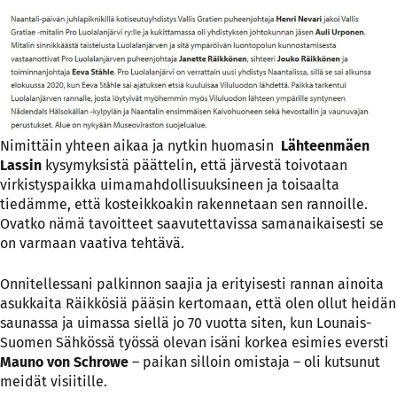
Nimittäin yhteen aikaa ja nytkin huomasin
Lähteenmäen
Lassin
kysymyksistä päättelin, että järvestä toivotaan
virkistyspaikka uimamahdollisuuksineen ja toisaalta
tiedämme, että kosteikkoakin rakennetaan sen rannoille.
Ovatko nämä tavoitteet saavutettavissa samanaikaisesti se
on varmaan vaativa tehtävä.
Onnitellessani palkinnon saajia ja erityisesti rannan ainoita
asukkaita Räikkösiä pääsin kertomaan, että olen ollut heidän
saunassa ja uimassa siellä jo 70 vuotta siten, kun Lounais-
Suomen Sähkössä työssä olevan isäni korkea esimies eversti
Mauno von Schrowe
– paikan silloin omistaja – oli kutsunut
meidät visiitille.