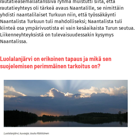
rautatieasemallatanssiva ryhmä muistutti siitä, että
rautatieyhteys oli tärkeä avaus Naantalille, se nimittäin
yhdisti naantalilaiset Turkuun niin, että työssäkäynti
Naantalista Turkuun tuli mahdolliseksi; Naantalista tuli
kiinteä osa ympärivuotista ei vain kesäaikaista Turun seutua.
Liikenneyhteyksistä on tulevaisuudessakin kysymys
Naantalissa.
Luolalanjärvi on erikoinen tapaus ja mikä sen
suojelemisen perimmäinen tarkoitus on?