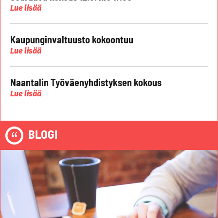
Lue lisää
Kaupunginvaltuusto kokoontuu
Lue lisää
Naantalin Työväenyhdistyksen kokous
Lue lisää
BLOGI