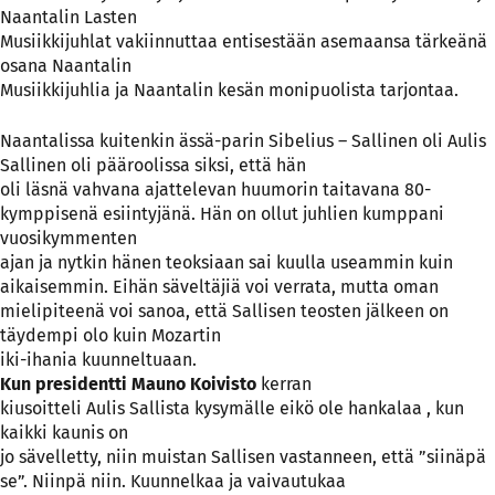
Naantalin Lasten
Musiikkijuhlat vakiinnuttaa entisestään asemaansa tärkeänä
osana Naantalin
Musiikkijuhlia ja Naantalin kesän monipuolista tarjontaa.
Naantalissa kuitenkin ässä-parin Sibelius – Sallinen oli Aulis
Sallinen oli pääroolissa siksi, että hän
oli läsnä vahvana ajattelevan huumorin taitavana 80-
kymppisenä esiintyjänä. Hän on ollut juhlien kumppani
vuosikymmenten
ajan ja nytkin hänen teoksiaan sai kuulla useammin kuin
aikaisemmin. Eihän säveltäjiä voi verrata, mutta oman
mielipiteenä voi sanoa, että Sallisen teosten jälkeen on
täydempi olo kuin Mozartin
iki-ihania kuunneltuaan.
Kun presidentti
Mauno Koivisto
kerran
kiusoitteli Aulis Sallista kysymälle eikö ole hankalaa , kun
kaikki kaunis on
jo sävelletty, niin muistan Sallisen vastanneen, että ”siinäpä
se”. Niinpä niin. Kuunnelkaa ja vaivautukaa