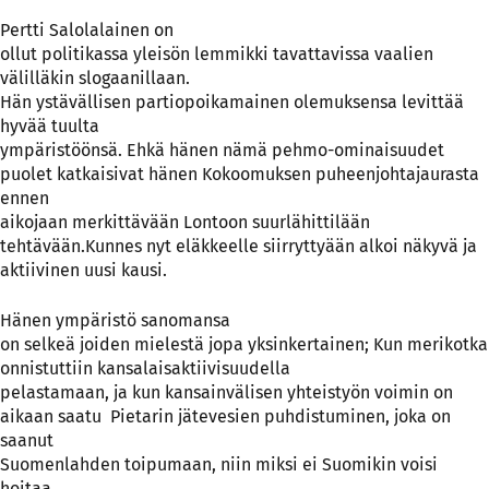
Pertti Salolalainen on
ollut politikassa yleisön lemmikki tavattavissa vaalien
välilläkin slogaanillaan.
Hän ystävällisen partiopoikamainen olemuksensa levittää
hyvää tuulta
ympäristöönsä. Ehkä hänen nämä pehmo-ominaisuudet
puolet katkaisivat hänen Kokoomuksen puheenjohtajaurasta
ennen
aikojaan merkittävään Lontoon suurlähittilään
tehtävään.Kunnes nyt eläkkeelle siirryttyään alkoi näkyvä ja
aktiivinen uusi kausi.
Hänen ympäristö sanomansa
on selkeä joiden mielestä jopa yksinkertainen; Kun merikotka
onnistuttiin kansalaisaktiivisuudella
pelastamaan, ja kun kansainvälisen yhteistyön voimin on
aikaan saatu Pietarin jätevesien puhdistuminen, joka on
saanut
Suomenlahden toipumaan, niin miksi ei Suomikin voisi
hoitaa