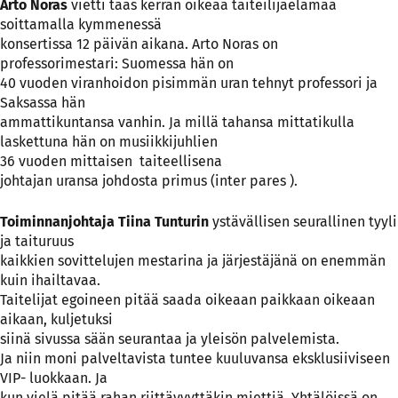
Arto Noras
vietti taas kerran oikeaa taiteilijaelämää
soittamalla kymmenessä
konsertissa 12 päivän aikana. Arto Noras on
professorimestari: Suomessa hän on
40 vuoden viranhoidon pisimmän uran tehnyt professori ja
Saksassa hän
ammattikuntansa vanhin. Ja millä tahansa mittatikulla
laskettuna hän on musiikkijuhlien
36 vuoden mittaisen taiteellisena
johtajan uransa johdosta primus (inter pares ).
Toiminnanjohtaja Tiina Tunturin
ystävällisen seurallinen tyyli
ja taituruus
kaikkien sovittelujen mestarina ja järjestäjänä on enemmän
kuin ihailtavaa.
Taitelijat egoineen pitää saada oikeaan paikkaan oikeaan
aikaan, kuljetuksi
siinä sivussa sään seurantaa ja yleisön palvelemista.
Ja niin moni palveltavista tuntee kuuluvansa eksklusiiviseen
VIP- luokkaan. Ja
kun vielä pitää rahan riittävyyttäkin miettiä. Yhtälöissä on