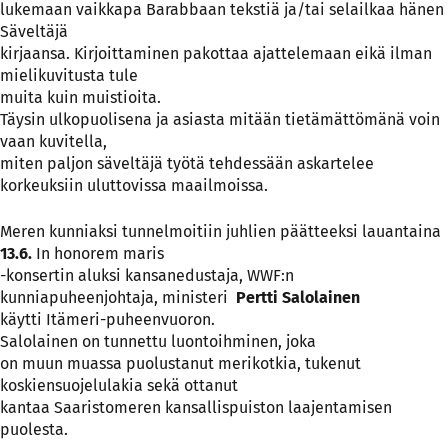
lukemaan vaikkapa Barabbaan tekstiä ja/tai selailkaa hänen
Säveltäjä
kirjaansa. Kirjoittaminen pakottaa ajattelemaan eikä ilman
mielikuvitusta tule
muita kuin muistioita.
Täysin ulkopuolisena ja asiasta mitään tietämättömänä voin
vaan kuvitella,
miten paljon säveltäjä työtä tehdessään askartelee
korkeuksiin uluttovissa maailmoissa.
Meren kunniaksi tunnelmoitiin juhlien päätteeksi lauantaina
13.6.
In honorem maris
-konsertin aluksi kansanedustaja, WWF:n
kunniapuheenjohtaja, ministeri
Pertti Salolainen
käytti Itämeri-puheenvuoron.
Salolainen on tunnettu luontoihminen, joka
on muun muassa puolustanut merikotkia, tukenut
koskiensuojelulakia sekä ottanut
kantaa Saaristomeren kansallispuiston laajentamisen
puolesta.