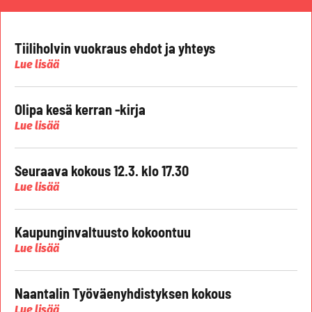
Tiiliholvin vuokraus ehdot ja yhteys
Lue lisää
Olipa kesä kerran -kirja
Lue lisää
Seuraava kokous 12.3. klo 17.30
Lue lisää
Kaupunginvaltuusto kokoontuu
Lue lisää
Naantalin Työväenyhdistyksen kokous
Lue lisää