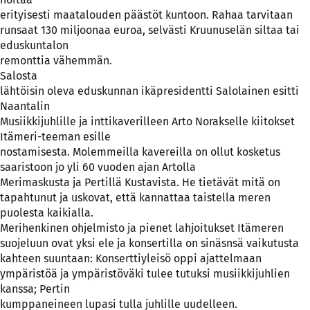
erityisesti maatalouden päästöt kuntoon. Rahaa tarvitaan
runsaat 130 miljoonaa euroa, selvästi Kruunuselän siltaa tai
eduskuntalon
remonttia vähemmän.
Salosta
lähtöisin oleva eduskunnan ikäpresidentti Salolainen esitti
Naantalin
Musiikkijuhlille ja inttikaverilleen Arto Norakselle kiitokset
Itämeri-teeman esille
nostamisesta. Molemmeilla kavereilla on ollut kosketus
saaristoon jo yli 60 vuoden ajan Artolla
Merimaskusta ja Pertillä Kustavista. He tietävät mitä on
tapahtunut ja uskovat, että kannattaa taistella meren
puolesta kaikialla.
Merihenkinen ohjelmisto ja pienet lahjoitukset Itämeren
suojeluun ovat yksi ele ja konsertilla on sinäsnsä vaikutusta
kahteen suuntaan: Konserttiyleisö oppi ajattelmaan
ympäristöä ja ympäristöväki tulee tutuksi musiikkijuhlien
kanssa; Pertin
kumppaneineen lupasi tulla juhlille uudelleen.