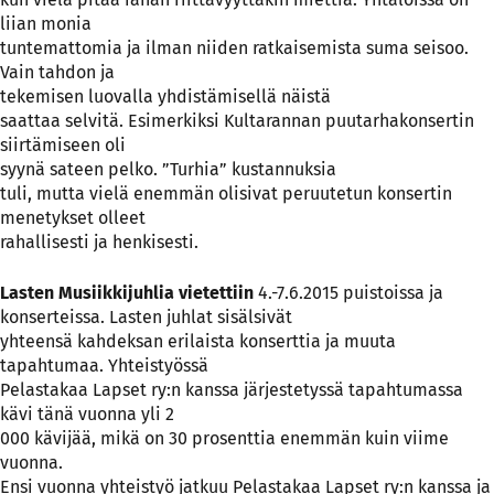
liian monia
tuntemattomia ja ilman niiden ratkaisemista suma seisoo.
Vain tahdon ja
tekemisen luovalla yhdistämisellä näistä
saattaa selvitä. Esimerkiksi Kultarannan puutarhakonsertin
siirtämiseen oli
syynä sateen pelko. ”Turhia” kustannuksia
tuli, mutta vielä enemmän olisivat peruutetun konsertin
menetykset olleet
rahallisesti ja henkisesti.
Lasten Musiikkijuhlia vietettiin
4.-7.6.2015 puistoissa ja
konserteissa. Lasten juhlat sisälsivät
yhteensä kahdeksan erilaista konserttia ja muuta
tapahtumaa. Yhteistyössä
Pelastakaa Lapset ry:n kanssa järjestetyssä tapahtumassa
kävi tänä vuonna yli 2
000 kävijää, mikä on 30 prosenttia enemmän kuin viime
vuonna.
Ensi vuonna yhteistyö jatkuu Pelastakaa Lapset ry:n kanssa ja