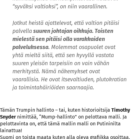
“syväksi valtioksi”, on niin vaarallinen.
Jotkut heistä ajattelevat, että valtion pitäisi
palvella
suuren johtajan oikkuja. Toisten
mielestä sen pitäisi olla varakkaiden
palveluksessa
. Molemmat osapuolet ovat
yhtä mieltä siitä, että sen kyvyllä vastata
suuren yleisön tarpeisiin on vain vähän
merkitystä. Nämä näkemykset ovat
vaarallisia. He ovat itsevaltiuden, plutokratian
ja toimintahäiriöiden saarnaajia.
Tämän Trumpin hallinto – tai, kuten historioitsija
Timothy
Snyder
nimittää, “Mump-hallinto” on pelottava malli. Ja
pelottavinta on, että tämä mallin malli on Putininilta
lainattua!
Suomi on toista maata kuten alla oleva grafiikka osoittaa.