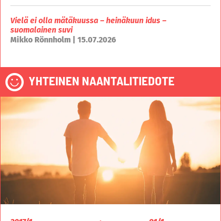
Vielä ei olla mätäkuussa – heinäkuun idus –
suomalainen suvi
Mikko Rönnholm | 15.07.2026
YHTEINEN NAANTALITIEDOTE