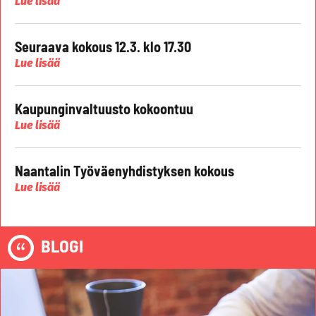
Lue lisää
Seuraava kokous 12.3. klo 17.30
Lue lisää
Kaupunginvaltuusto kokoontuu
Lue lisää
Naantalin Työväenyhdistyksen kokous
Lue lisää
BLOGI