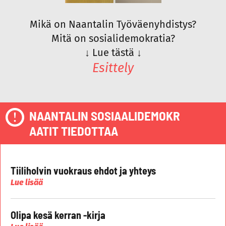
Mikä on Naantalin Työväenyhdistys?
Mitä on sosialidemokratia?
↓
Lue tästä
↓
Esittely
NAANTALIN SOSIAALIDEMOKR
AATIT TIEDOTTAA
Tiiliholvin vuokraus ehdot ja yhteys
Lue lisää
Olipa kesä kerran -kirja