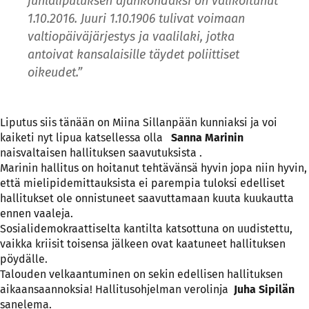
juhlaliputuksen ajankohdaksi on valikoitunut
1.10.2016. Juuri 1.10.1906 tulivat voimaan
valtiopäiväjärjestys ja vaalilaki, jotka
antoivat kansalaisille täydet poliittiset
oikeudet.”
Liputus siis tänään on Miina Sillanpään kunniaksi ja voi
kaiketi nyt lipua katsellessa olla
Sanna Marinin
naisvaltaisen hallituksen saavutuksista .
Marinin hallitus on hoitanut tehtävänsä hyvin jopa niin hyvin,
että mielipidemittauksista ei parempia tuloksi edelliset
hallitukset ole onnistuneet saavuttamaan kuuta kuukautta
ennen vaaleja.
Sosialidemokraattiselta kantilta katsottuna on uudistettu,
vaikka kriisit toisensa jälkeen ovat kaatuneet hallituksen
pöydälle.
Talouden velkaantuminen on sekin edellisen hallituksen
aikaansaannoksia! Hallitusohjelman verolinja
Juha Sipilän
sanelema.