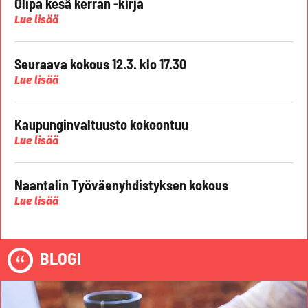
Olipa kesä kerran -kirja
Lue lisää
Seuraava kokous 12.3. klo 17.30
Lue lisää
Kaupunginvaltuusto kokoontuu
Lue lisää
Naantalin Työväenyhdistyksen kokous
Lue lisää
BLOGI