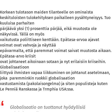
Korkean tulotason maiden tilanteelle on ominaista
keskituloisten tulokehityksen paikalleen pysähtyneisyys. Tuo
kuuluisa parhaiten
pärjäävä yksi (1) prosenttia pärjää, eikä muutosta ole
näkyvissä. Tällä on myös
vaikutusta poliittiseen kenttään. Epätasa-arvoa ajavat
voimat ovat vahvoja ja näyttää
epävarmalta, että paremmat voimat saivat muutosta aikaan.
Epätasa-arvo kriisit
ovat johtaneet aikoinaan sotaan ja nyt erilaisiin kriiseihin.
Globalisaatioon
liittyvä ihmisten vapaa liikkuminen on johtanut asetelmaan,
joka paremminkin ruokkii globalisaation
vastustamista (pakolaisongelma) ja siten populisteja kuten
Le Penniä Ranskassa ja Trmphia USA:ssa.
Globalisaatio on tuottanut hyödyllisiä