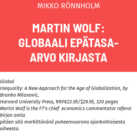
MIKKO RÖNNHOLM
MARTIN WOLF:
GLOBAALI EPÄTASA-
ARVO KIRJASTA
Global
Inequality: A New Approach for the Age of Globalization, by
Branko Milanovic,
Harvard University Press, RRP£22.95/$29.95, 320 pages
Martin Wolf is the FT’s chief economics commentator referoi
kirjan antia
pitäen sitä merkittävänä puheenvuorona ajankohtaisesta
aiheesta.