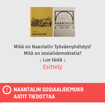
Mikä on Naantalin Työväenyhdistys?
Mitä on sosialidemokratia?
↓
Lue tästä
↓
Esittely
NAANTALIN SOSIAALIDEMOKR
AATIT TIEDOTTAA