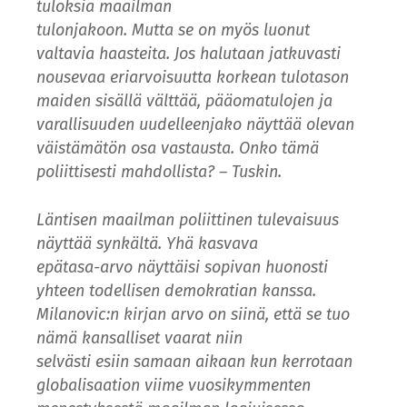
tuloksia maailman
tulonjakoon. Mutta se on myös luonut
valtavia haasteita. Jos halutaan jatkuvasti
nousevaa eriarvoisuutta korkean tulotason
maiden sisällä välttää, pääomatulojen ja
varallisuuden uudelleenjako näyttää olevan
väistämätön osa vastausta. Onko tämä
poliittisesti mahdollista? – Tuskin.
Läntisen maailman poliittinen tulevaisuus
näyttää synkältä. Yhä kasvava
epätasa-arvo näyttäisi sopivan huonosti
yhteen todellisen demokratian kanssa.
Milanovic:n kirjan arvo on siinä, että se tuo
nämä kansalliset vaarat niin
selvästi esiin samaan aikaan kun kerrotaan
globalisaation viime vuosikymmenten