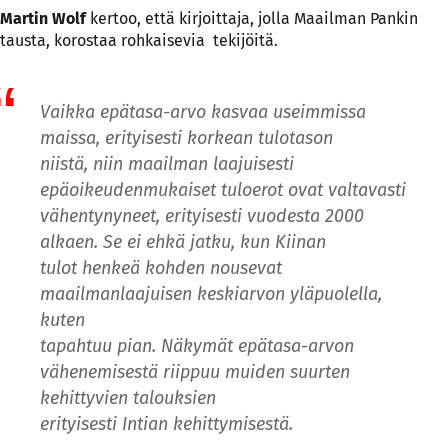
Martin Wolf
kertoo, että kirjoittaja, jolla Maailman Pankin
tausta, korostaa rohkaisevia tekijöitä.
Vaikka epätasa-arvo kasvaa useimmissa
maissa, erityisesti korkean tulotason
niistä, niin maailman laajuisesti
epäoikeudenmukaiset tuloerot ovat valtavasti
vähentynyneet, erityisesti vuodesta 2000
alkaen. Se ei ehkä jatku, kun Kiinan
tulot henkeä kohden nousevat
maailmanlaajuisen keskiarvon yläpuolella,
kuten
tapahtuu pian. Näkymät epätasa-arvon
vähenemisestä riippuu muiden suurten
kehittyvien talouksien
erityisesti Intian kehittymisestä.