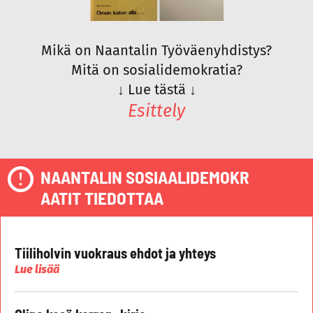
Mikä on Naantalin Työväenyhdistys?
Mitä on sosialidemokratia?
↓
Lue tästä
↓
Esittely
NAANTALIN SOSIAALIDEMOKR
AATIT TIEDOTTAA
Tiiliholvin vuokraus ehdot ja yhteys
Lue lisää