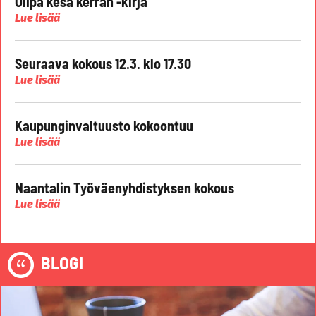
Olipa kesä kerran -kirja
Lue lisää
Seuraava kokous 12.3. klo 17.30
Lue lisää
Kaupunginvaltuusto kokoontuu
Lue lisää
Naantalin Työväenyhdistyksen kokous
Lue lisää
BLOGI