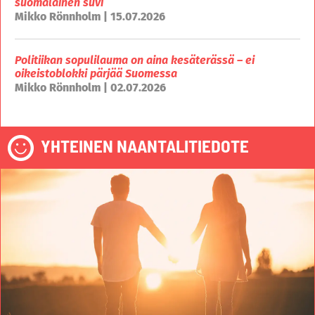
suomalainen suvi
Mikko Rönnholm | 15.07.2026
Politiikan sopulilauma on aina kesäterässä – ei
oikeistoblokki pärjää Suomessa
Mikko Rönnholm | 02.07.2026
YHTEINEN NAANTALITIEDOTE