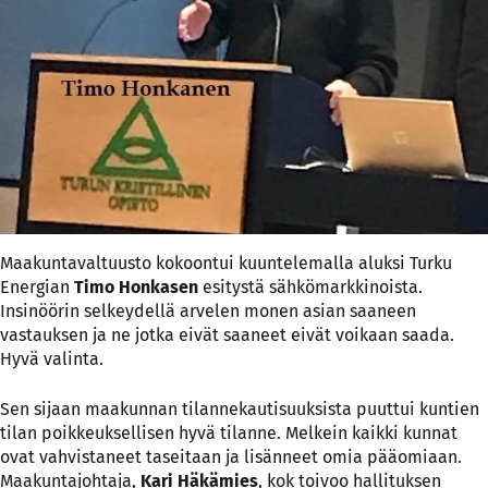
Maakuntavaltuusto kokoontui kuuntelemalla aluksi Turku
Energian
Timo Honkasen
esitystä sähkömarkkinoista.
Insinöörin selkeydellä arvelen monen asian saaneen
vastauksen ja ne jotka eivät saaneet eivät voikaan saada.
Hyvä valinta.
Sen sijaan maakunnan tilannekautisuuksista puuttui kuntien
tilan poikkeuksellisen hyvä tilanne. Melkein kaikki kunnat
ovat vahvistaneet taseitaan ja lisänneet omia pääomiaan.
Maakuntajohtaja,
Kari Häkämies
, kok toivoo hallituksen