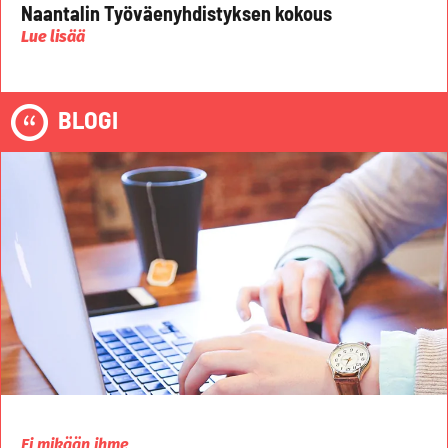
Naantalin Työväenyhdistyksen kokous
Lue lisää
BLOGI
Ei mikään ihme