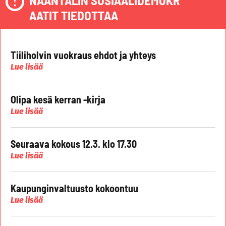
NAANTALIN SOSIAALIDEMOKR
AATIT TIEDOTTAA
Tiiliholvin vuokraus ehdot ja yhteys
Lue lisää
Olipa kesä kerran -kirja
Lue lisää
Seuraava kokous 12.3. klo 17.30
Lue lisää
Kaupunginvaltuusto kokoontuu
Lue lisää