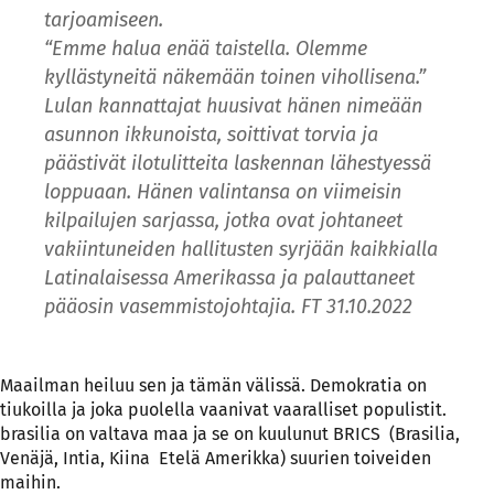
tarjoamiseen.
“Emme halua enää taistella. Olemme
kyllästyneitä näkemään toinen vihollisena.”
Lulan kannattajat huusivat hänen nimeään
asunnon ikkunoista, soittivat torvia ja
päästivät ilotulitteita laskennan lähestyessä
loppuaan. Hänen valintansa on viimeisin
kilpailujen sarjassa, jotka ovat johtaneet
vakiintuneiden hallitusten syrjään kaikkialla
Latinalaisessa Amerikassa ja palauttaneet
pääosin vasemmistojohtajia. FT 31.10.2022
Maailman heiluu sen ja tämän välissä. Demokratia on
tiukoilla ja joka puolella vaanivat vaaralliset populistit.
brasilia on valtava maa ja se on kuulunut BRICS (Brasilia,
Venäjä, Intia, Kiina Etelä Amerikka) suurien toiveiden
maihin.