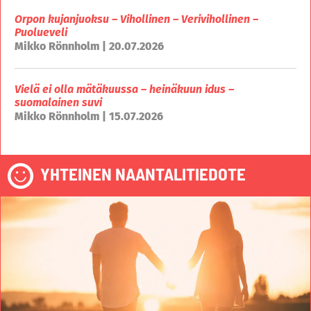
Orpon kujanjuoksu – Vihollinen – Verivihollinen –
Puolueveli
Mikko Rönnholm | 20.07.2026
Vielä ei olla mätäkuussa – heinäkuun idus –
suomalainen suvi
Mikko Rönnholm | 15.07.2026
YHTEINEN NAANTALITIEDOTE