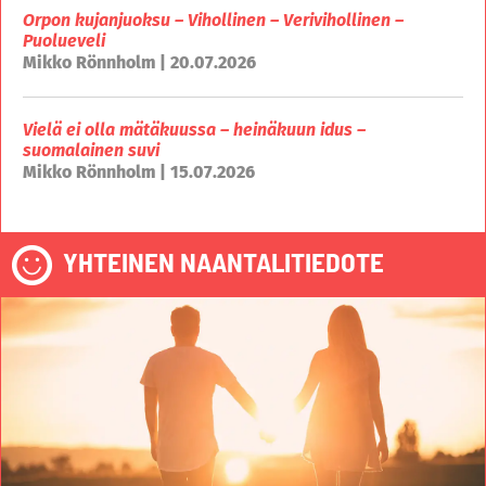
Orpon kujanjuoksu – Vihollinen – Verivihollinen –
Puolueveli
Mikko Rönnholm | 20.07.2026
Vielä ei olla mätäkuussa – heinäkuun idus –
suomalainen suvi
Mikko Rönnholm | 15.07.2026
YHTEINEN NAANTALITIEDOTE