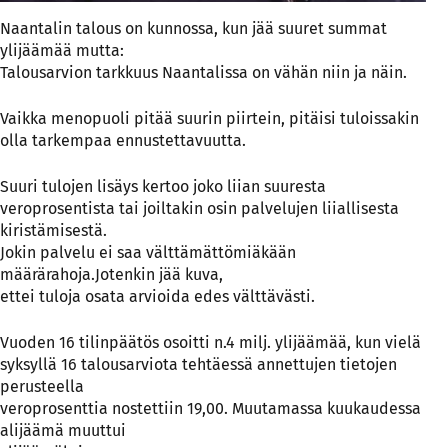
Naantalin talous on kunnossa, kun jää suuret summat
ylijäämää mutta:
Talousarvion tarkkuus Naantalissa on vähän niin ja näin.
Vaikka menopuoli pitää suurin piirtein, pitäisi tuloissakin
olla tarkempaa ennustettavuutta.
Suuri tulojen lisäys kertoo joko liian suuresta
veroprosentista tai joiltakin osin palvelujen liiallisesta
kiristämisestä.
Jokin palvelu ei saa välttämättömiäkään
määrärahoja.Jotenkin jää kuva,
ettei tuloja osata arvioida edes välttävästi.
Vuoden 16 tilinpäätös osoitti n.4 milj. ylijäämää, kun vielä
syksyllä 16 talousarviota tehtäessä annettujen tietojen
perusteella
veroprosenttia nostettiin 19,00. Muutamassa kuukaudessa
alijäämä muuttui