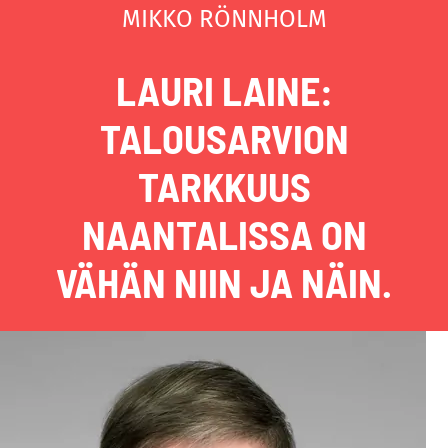
MIKKO RÖNNHOLM
LAURI LAINE:
TALOUSARVION
TARKKUUS
NAANTALISSA ON
VÄHÄN NIIN JA NÄIN.