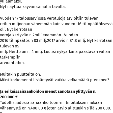
ylijäämäksi.
Nyt näyttää käyvän samalla tavalla.
Vuoden 17 talousarviossa verotuloja arvioitiin tulevan
reilun miljoonan vähemmän kuin vuoden -16 tilinpäätöksessä
oli. Nyt kerrotaan
veroja kertyvän n.2milj enemmän. Vuoden
2016 tilinpäätös n 83 milj.2017 arvio n.81,8 milj. Nyt kerrotaan
tulevan 85
milj. Heitto on n. 4 milj. Luulisi nykyaikana päästävän vähän
tarkempiin
arviointeihin.
Muitakin puutteita on.
Miksi korkomenot lisääntyvät vaikka velkamäärä pienenee?
Ja erikoissairaanhoidon menot sanotaan ylittyvän n.
200 000 €
.
Todellisuudessa sairaanhoitopiirin ilmoituksen mukaan
vähennystä on n.400 00 € joten arvio alittuukin sillä 200 000.