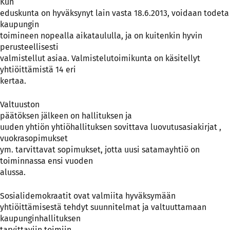
Kun
eduskunta on hyväksynyt lain vasta 18.6.2013, voidaan todeta
kaupungin
toimineen nopealla aikataululla, ja on kuitenkin hyvin
perusteellisesti
valmistellut asiaa. Valmistelutoimikunta on käsitellyt
yhtiöittämistä 14 eri
kertaa.
Valtuuston
päätöksen jälkeen on hallituksen ja
uuden yhtiön yhtiöhallituksen sovittava luovutusasiakirjat ,
vuokrasopimukset
ym. tarvittavat sopimukset, jotta uusi satamayhtiö on
toiminnassa ensi vuoden
alussa.
Sosialidemokraatit ovat valmiita hyväksymään
yhtiöittämisestä tehdyt suunnitelmat ja valtuuttamaan
kaupunginhallituksen
tarvittaviin toimiin.