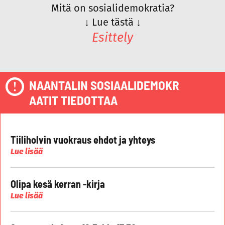
Mitä on sosialidemokratia?
↓
Lue tästä
↓
Esittely
NAANTALIN SOSIAALIDEMOKR
AATIT TIEDOTTAA
Tiiliholvin vuokraus ehdot ja yhteys
Lue lisää
Olipa kesä kerran -kirja
Lue lisää