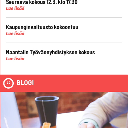
Seuraava kokous 12.3. klo 17.30
Lue lisää
Kaupunginvaltuusto kokoontuu
Lue lisää
Naantalin Työväenyhdistyksen kokous
Lue lisää
BLOGI