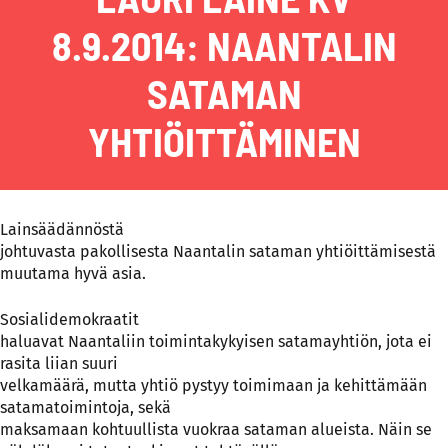
8.9.2014: NAANTALIN
SATAMAN
YHTIÖITTÄMINEN
Lainsäädännöstä
johtuvasta pakollisesta Naantalin sataman yhtiöittämisestä
muutama hyvä asia.
Sosialidemokraatit
haluavat Naantaliin toimintakykyisen satamayhtiön, jota ei
rasita liian suuri
velkamäärä, mutta yhtiö pystyy toimimaan ja kehittämään
satamatoimintoja, sekä
maksamaan kohtuullista vuokraa sataman alueista. Näin se