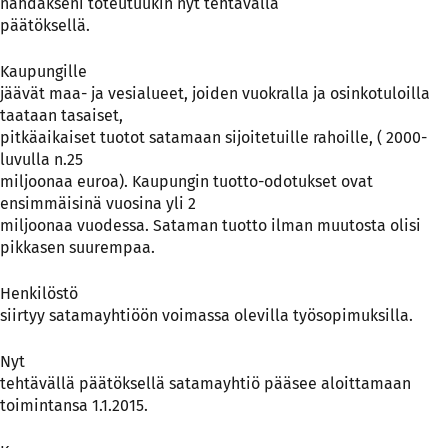
nähdäkseni toteutuukin nyt tehtävällä
päätöksellä.
Kaupungille
jäävät maa- ja vesialueet, joiden vuokralla ja osinkotuloilla
taataan tasaiset,
pitkäaikaiset tuotot satamaan sijoitetuille rahoille, ( 2000-
luvulla n.25
miljoonaa euroa). Kaupungin tuotto-odotukset ovat
ensimmäisinä vuosina yli 2
miljoonaa vuodessa. Sataman tuotto ilman muutosta olisi
pikkasen suurempaa.
Henkilöstö
siirtyy satamayhtiöön voimassa olevilla työsopimuksilla.
Nyt
tehtävällä päätöksellä satamayhtiö pääsee aloittamaan
toimintansa 1.1.2015.