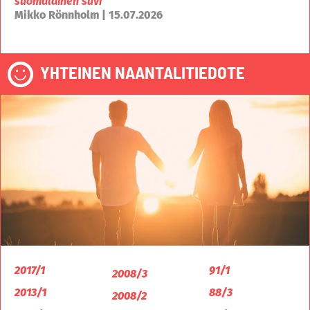
suomalainen suvi
Mikko Rönnholm | 15.07.2026
YHTEINEN NAANTALITIEDOTE
2017/1
91/1
2008/3
2013/1
88/3
2008/2