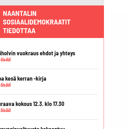
NAANTALIN
SOSIAALIDEMOKRAATIT
TIEDOTTAA
liholvin vuokraus ehdot ja yhteys
 lisää
pa kesä kerran -kirja
 lisää
raava kokous 12.3. klo 17.30
 lisää
punginvaltuusto kokoontuu