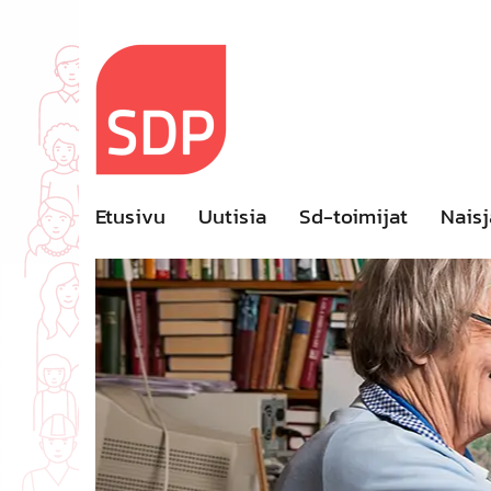
Skip
to
content
Etusivu
Uutisia
Sd-toimijat
Naisj