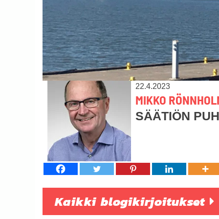
22.4.2023
MIKKO RÖNNHOL
SÄÄTIÖN PU
Kaikki blogikirjoitukset