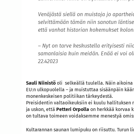
Venäjästä siellä on muistoja jo aparthei
selvittämään tämän niin sanotun läntise
että vanhat historian kokemukset koloni
– Nyt on tarve keskustella erityisesti n
samanlaisia kuin meidän. Enää ei voi ol
22.42023
Sauli Niinistö
oli selkeällä tuulella. Näin aikoina 
EU:n ulkopuolella – ja muistuttaa sisäänpäin kää
monenkeskeisen politiikan tärkeydestä.
Preisidentin valtaoikeuksiin ei kuulu hallitukse
ja uskon, että
Petteri Orpolla
on herkkää korvaa 
on tultava toimeen voidaksemme menestyä omis
Kultarannan saunan lumipuku on riisuttu. Turun l