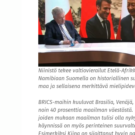
Niinistö tekee valtiovierailut Etelä-Afr
Namibiaan Suomella on historiallinen s
maa ja sellaisena merkittävä mielipidev
BRICS-maihin kuuluvat Brasilia, Venäjä, I
noin 40 prosenttia maailman väestöstä.
joiden mukaan maailman tulisi olla ny
käynnissä on myös perinteinen suurvalt
Esimerkiksi Kiina on sijoittanut hyvin p