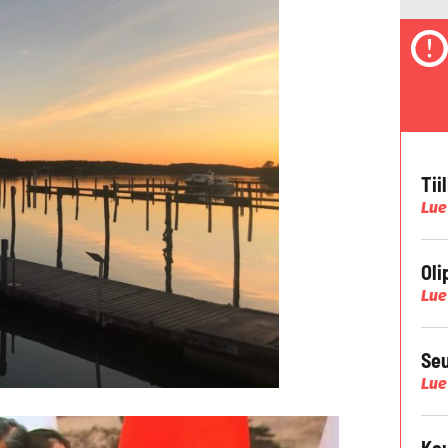
Tii
Lue
Oli
Lue
Seu
Lue
Kau