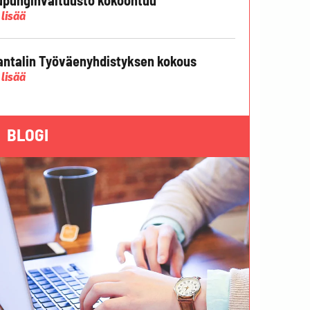
 lisää
ntalin Työväenyhdistyksen kokous
 lisää
BLOGI