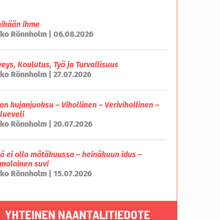
mikään ihme
ko Rönnholm | 06.08.2026
veys, Koulutus, Työ ja Turvallisuus
ko Rönnholm | 27.07.2026
on kujanjuoksu – Vihollinen – Verivihollinen –
lueveli
ko Rönnholm | 20.07.2026
lä ei olla mätäkuussa – heinäkuun idus –
malainen suvi
ko Rönnholm | 15.07.2026
YHTEINEN NAANTALITIEDOTE