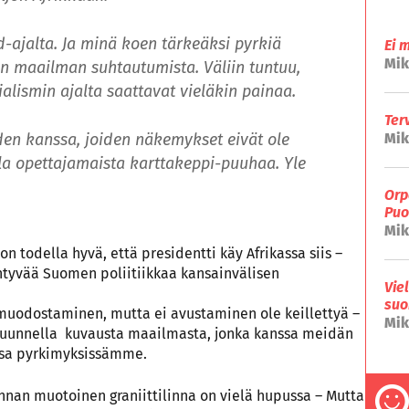
d-ajalta. Ja minä koen tärkeäksi pyrkiä
Ei 
Mik
n maailman suhtautumista. Väliin tuntuu,
alismin ajalta saattavat vieläkin painaa.
Ter
iiden kanssa, joiden näkemykset eivät ole
Mik
la opettajamaista karttakeppi-puuhaa. Yle
Orp
Puo
Mik
on todella hyvä, että presidentti käy Afrikassa siis –
ntyvää Suomen poliitiikkaa kansainvälisen
Vie
suo
n muodostaminen, mutta ei avustaminen ole keillettyä –
Mik
kuunnella kuvausta maailmasta, jonka kanssa meidän
sa pyrkimyksissämme.
innan muotoinen graniittilinna on vielä hupussa – Mutta