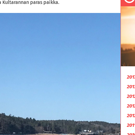
la Kultarannan paras paikka.
201
201
201
201
201
201
201