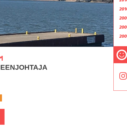
201
200
200
200
M
HEENJOHTAJA