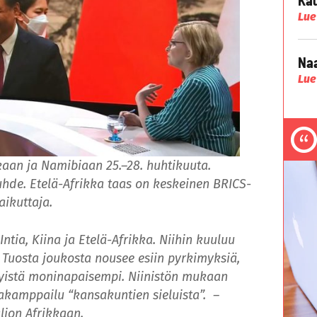
Lue
Naa
Lue
ikkaan ja Namibiaan 25.–28. huhtikuuta.
uhde. Etelä-Afrikka taas on keskeinen BRICS-
aikuttaja.
ntia, Kiina ja Etelä-Afrikka. Niihin kuuluu
 Tuosta joukosta nousee esiin pyrkimyksiä,
kyistä moninapaisempi. Niinistön mukaan
akamppailu “kansakuntien sieluista”. –
aljon Afrikkaan.