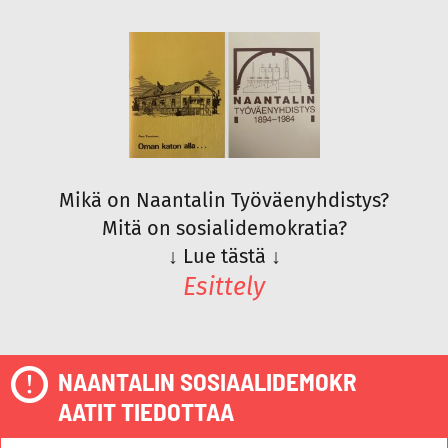
Mikä on Naantalin Työväenyhdistys?
Mitä on sosialidemokratia?
↓
Lue tästä
↓
Esittely
NAANTALIN SOSIAALIDEMOKR
AATIT TIEDOTTAA