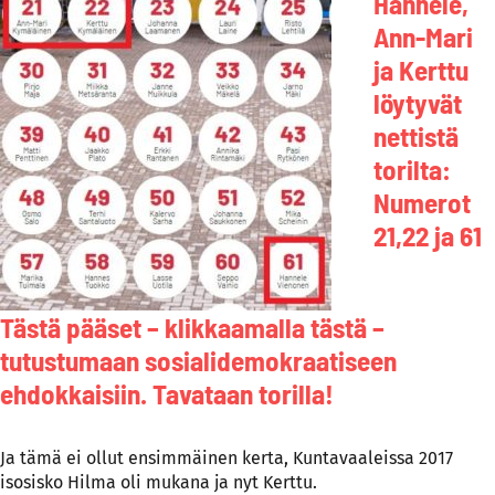
H
annele,
Ann-Mari
ja Kerttu
löytyvät
nettistä
torilta:
Numerot
21,22 ja 61
Tästä pääset – klikkaamalla tästä –
tutustumaan sosialidemokraatiseen
ehdokkaisiin. Tavataan torilla!
Ja tämä ei ollut ensimmäinen kerta, Kuntavaaleissa 2017
isosisko Hilma oli mukana ja nyt Kerttu.