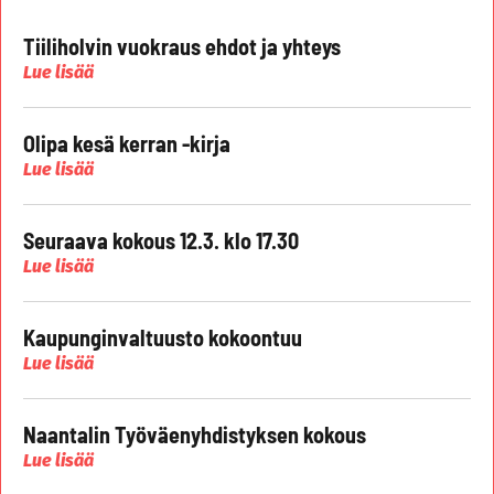
Tiiliholvin vuokraus ehdot ja yhteys
Lue lisää
Olipa kesä kerran -kirja
Lue lisää
Seuraava kokous 12.3. klo 17.30
Lue lisää
Kaupunginvaltuusto kokoontuu
Lue lisää
Naantalin Työväenyhdistyksen kokous
Lue lisää