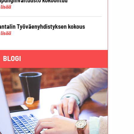
 lisää
ntalin Työväenyhdistyksen kokous
 lisää
BLOGI