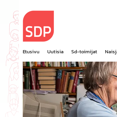
Skip
to
content
Etusivu
Uutisia
Sd-toimijat
Naisj