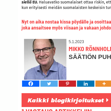
siellä
EU.
Haluavatko suomalaiset ottaa riskin, et
kun erityisesti meidän suomalaisten keskeisin t
Nyt on aika nostaa kissa pöydälle ja osoitt
joka ansaitsee myös viisaan ja vakaan johdo
5.1.2023
MIKKO RÖNNHOL
SÄÄTIÖN PU
Kaikki blogikirjoitukset