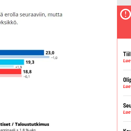
Tii
Lue
Oli
Lue
Seu
Lue
Kau