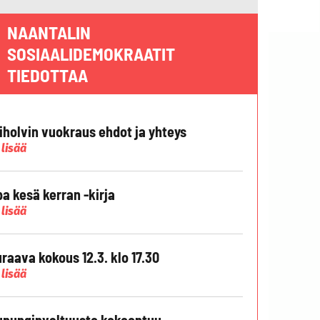
NAANTALIN
SOSIAALIDEMOKRAATIT
TIEDOTTAA
liholvin vuokraus ehdot ja yhteys
 lisää
pa kesä kerran -kirja
 lisää
raava kokous 12.3. klo 17.30
 lisää
punginvaltuusto kokoontuu