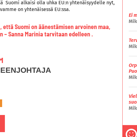
tä Suomi alkaisi olla uhka EU:n yhtenäisyydelle nyt,
urvamme on yhtenäisessä EU:ssa.
Ei 
Mik
aa, että Suomi on äänestämisen arvoinen maa,
n – Sanna Marinia tarvitaan edelleen .
Ter
Mik
M
Orp
HEENJOHTAJA
Puo
Mik
Vie
suo
Mik