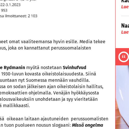
Lue
Naa
Lue
aneet omat vaaliteemansa hyvin esille. Media tekee
mus, joka on kannattanut perussuomalaisten
le Rydmanin
myötä nostetaan
Svinhufvud
30-luvun kovasta oikeistolaisuudesta. Siinä
n suuntaan nyt Suomessa mennään vauhdilla.
sa on sodan jälkeisen ajan oikeistolaisin hallitus,
emokraattien ohjelmalla. Venäjän hyökkäysosta
alousvaikeuksiin unohdetaan ja syy vieritetään
jä mallikkaasti.
ää oikeaan laitaan ajautuneiden perussuomalisten
n tuon puolueen nousun slogaani:
Missä ongelma