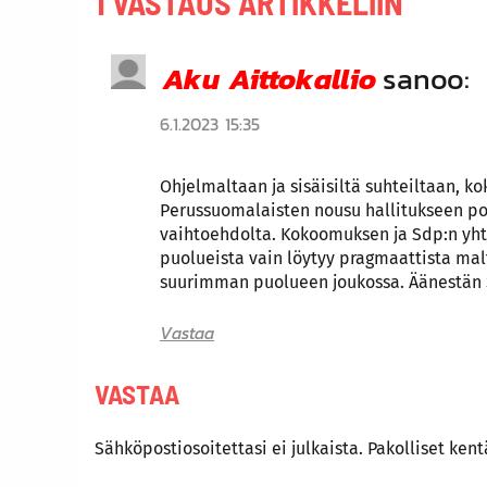
1 VASTAUS ARTIKKELIIN
Aku Aittokallio
sanoo:
6.1.2023 15:35
Ohjelmaltaan ja sisäisiltä suhteiltaan, 
Perussuomalaisten nousu hallitukseen po
vaihtoehdolta. Kokoomuksen ja Sdp:n yhte
puolueista vain löytyy pragmaattista malt
suurimman puolueen joukossa. Äänestän 
Vastaa
VASTAA
Sähköpostiosoitettasi ei julkaista.
Pakolliset ken