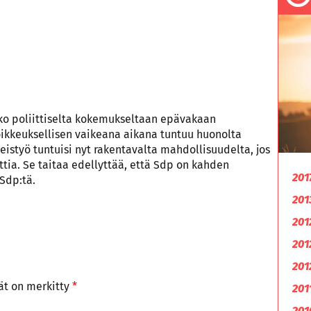
koko poliittiselta kokemukseltaan epävakaan
ikkeuksellisen vaikeana aikana tuntuu huonolta
istyö tuntuisi nyt rakentavalta mahdollisuudelta, jos
tia. Se taitaa edellyttää, että Sdp on kahden
201
Sdp:tä.
201
201
201
201
tät on merkitty
*
201
201