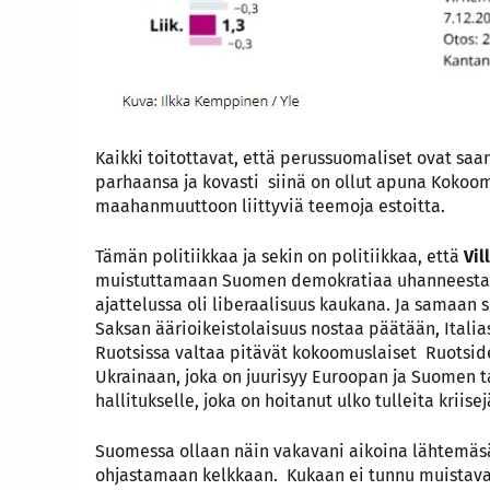
Kaikki toitottavat, että perussuomaliset ovat sa
parhaansa ja kovasti siinä on ollut apuna Kokoo
maahanmuuttoon liittyviä teemoja estoitta.
Tämän politiikkaa ja sekin on politiikkaa, että
Vil
muistuttamaan Suomen demokratiaa uhanneesta 19
ajattelussa oli liberaalisuus kaukana. Ja samaa
Saksan äärioikeistolaisuus nostaa päätään, Italias
Ruotsissa valtaa pitävät kokoomuslaiset Ruotsid
Ukrainaan, joka on juurisyy Euroopan ja Suomen t
hallitukselle, joka on hoitanut ulko tulleita kriise
Suomessa ollaan näin vakavani aikoina lähtemäs
ohjastamaan kelkkaan. Kukaan ei tunnu muistava