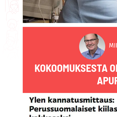
MI
KOKOOMUKSESTA O
APU