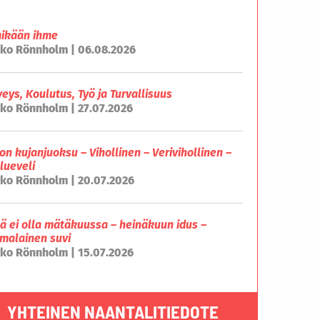
mikään ihme
ko Rönnholm | 06.08.2026
veys, Koulutus, Työ ja Turvallisuus
ko Rönnholm | 27.07.2026
on kujanjuoksu – Vihollinen – Verivihollinen –
lueveli
ko Rönnholm | 20.07.2026
lä ei olla mätäkuussa – heinäkuun idus –
malainen suvi
ko Rönnholm | 15.07.2026
YHTEINEN NAANTALITIEDOTE