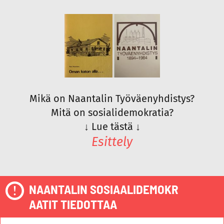
Mikä on Naantalin Työväenyhdistys?
Mitä on sosialidemokratia?
↓
Lue tästä
↓
Esittely
NAANTALIN SOSIAALIDEMOKR
AATIT TIEDOTTAA