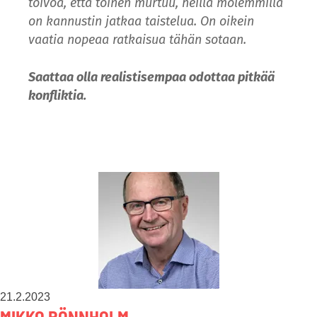
toivoa, että toinen murtuu, heillä molemmilla
on kannustin jatkaa taistelua. On oikein
vaatia nopeaa ratkaisua tähän sotaan.
Saattaa olla realistisempaa odottaa pitkää
konfliktia.
21.2.2023
MIKKO RÖNNHOLM