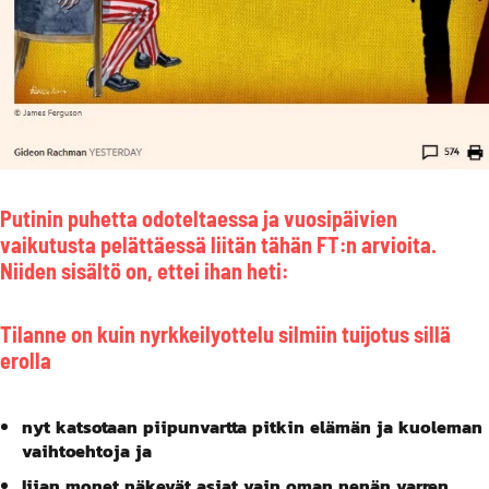
Putinin puhetta odoteltaessa ja vuosipäivien
vaikutusta pelättäessä liitän tähän FT:n arvioita.
Niiden sisältö on, ettei ihan heti:
Tilanne on kuin nyrkkeilyottelu silmiin tuijotus sillä
erolla
nyt katsotaan piipunvartta pitkin elämän ja kuoleman
vaihtoehtoja ja
liian monet näkevät asiat vain oman nenän varren