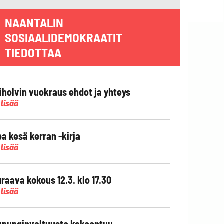
NAANTALIN
SOSIAALIDEMOKRAATIT
TIEDOTTAA
liholvin vuokraus ehdot ja yhteys
 lisää
pa kesä kerran -kirja
 lisää
raava kokous 12.3. klo 17.30
 lisää
punginvaltuusto kokoontuu