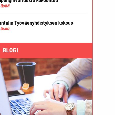
 lisää
ntalin Työväenyhdistyksen kokous
 lisää
BLOGI