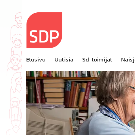
Skip
to
content
Etusivu
Uutisia
Sd-toimijat
Naisj