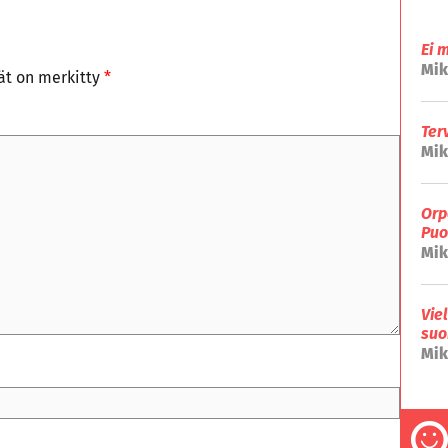
Ei 
Mik
tät on merkitty
*
Ter
Mik
Orp
Puo
Mik
Vie
suo
Mik