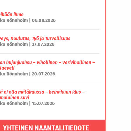
mikään ihme
ko Rönnholm | 06.08.2026
veys, Koulutus, Työ ja Turvallisuus
ko Rönnholm | 27.07.2026
on kujanjuoksu – Vihollinen – Verivihollinen –
lueveli
ko Rönnholm | 20.07.2026
lä ei olla mätäkuussa – heinäkuun idus –
malainen suvi
ko Rönnholm | 15.07.2026
YHTEINEN NAANTALITIEDOTE