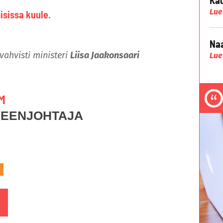
Lue
isissa kuule.
Naa
 vahvisti ministeri
Liisa Jaakonsaari
Lue
M
HEENJOHTAJA