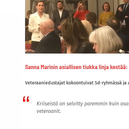
Sanna Marinin asiallisen tiukka linja kestä
Veteraaniedustajat kokoontuivat Sd-ryhmässä ja a
Kriiseistä on selvitty paremmin kuin o
veteraanit.