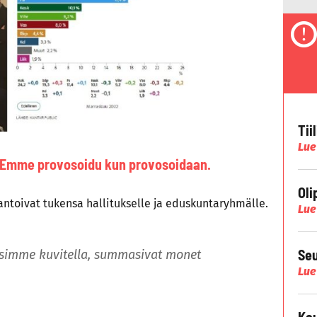
Tii
Lue
ä: Emme provosoidu kun provosoidaan.
Oli
ntoivat tukensa hallitukselle ja eduskuntaryhmälle.
Lue
Seu
sasimme kuvitella, summasivat monet
Lue
Kau