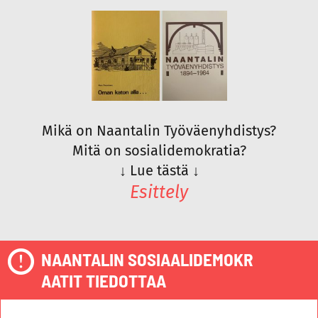
Mikä on Naantalin Työväenyhdistys?
Mitä on sosialidemokratia?
↓
Lue tästä
↓
Esittely
NAANTALIN SOSIAALIDEMOKR
AATIT TIEDOTTAA