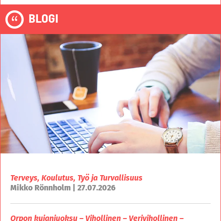
BLOGI
Terveys, Koulutus, Työ ja Turvallisuus
Mikko Rönnholm | 27.07.2026
Orpon kujanjuoksu – Vihollinen – Verivihollinen –