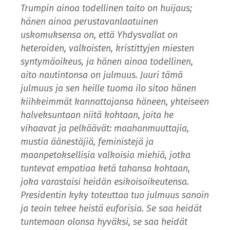
Trumpin ainoa todellinen taito on huijaus;
hänen ainoa perustavanlaatuinen
uskomuksensa on, että Yhdysvallat on
heteroiden, valkoisten, kristittyjen miesten
syntymäoikeus, ja hänen ainoa todellinen,
aito nautintonsa on julmuus. Juuri tämä
julmuus ja sen heille tuoma ilo sitoo hänen
kiihkeimmät kannattajansa häneen, yhteiseen
halveksuntaan niitä kohtaan, joita he
vihaavat ja pelkäävät: maahanmuuttajia,
mustia äänestäjiä, feministejä ja
maanpetoksellisia valkoisia miehiä, jotka
tuntevat empatiaa ketä tahansa kohtaan,
joka varastaisi heidän esikoisoikeutensa.
Presidentin kyky toteuttaa tuo julmuus sanoin
ja teoin tekee heistä euforisia. Se saa heidät
tuntemaan olonsa hyväksi, se saa heidät