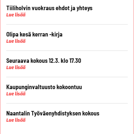
Tiiliholvin vuokraus ehdot ja yhteys
Lue lisää
Olipa kesä kerran -kirja
Lue lisää
Seuraava kokous 12.3. klo 17.30
Lue lisää
Kaupunginvaltuusto kokoontuu
Lue lisää
Naantalin Työväenyhdistyksen kokous
Lue lisää