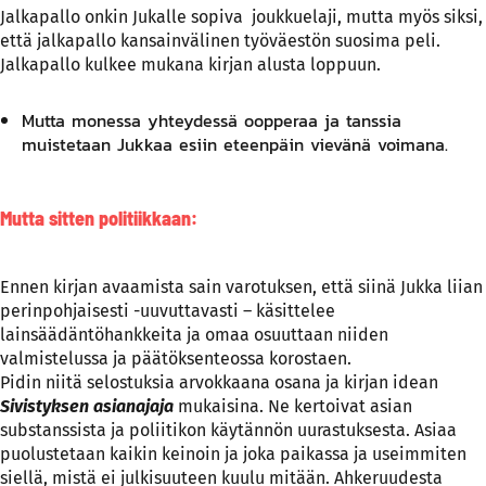
Jalkapallo onkin Jukalle sopiva joukkuelaji, mutta myös siksi,
että jalkapallo kansainvälinen työväestön suosima peli.
Jalkapallo kulkee mukana kirjan alusta loppuun.
Mutta monessa yhteydessä oopperaa ja tanssia
muistetaan Jukkaa esiin eteenpäin vievänä voimana.
Mutta sitten politiikkaan:
Ennen kirjan avaamista sain varotuksen, että siinä Jukka liian
perinpohjaisesti -uuvuttavasti – käsittelee
lainsäädäntöhankkeita ja omaa osuuttaan niiden
valmistelussa ja päätöksenteossa korostaen.
Pidin niitä selostuksia arvokkaana osana ja kirjan idean
Sivistyksen asianajaja
mukaisina. Ne kertoivat asian
substanssista ja poliitikon käytännön uurastuksesta. Asiaa
puolustetaan kaikin keinoin ja joka paikassa ja useimmiten
siellä, mistä ei julkisuuteen kuulu mitään. Ahkeruudesta