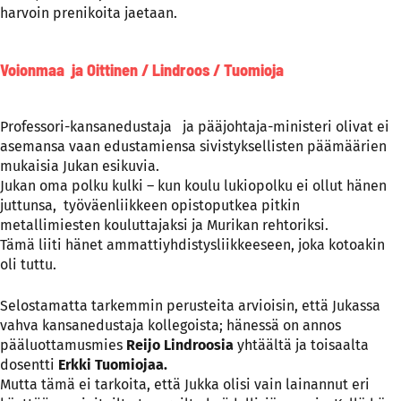
harvoin prenikoita jaetaan.
Voionmaa ja Oittinen / Lindroos / Tuomioja
Professori-kansanedustaja ja pääjohtaja-ministeri olivat ei
asemansa vaan edustamiensa sivistyksellisten päämäärien
mukaisia Jukan esikuvia.
Jukan oma polku kulki – kun koulu lukiopolku ei ollut hänen
juttunsa, työväenliikkeen opistoputkea pitkin
metallimiesten kouluttajaksi ja Murikan rehtoriksi.
Tämä liiti hänet ammattiyhdistysliikkeeseen, joka kotoakin
oli tuttu.
Selostamatta tarkemmin perusteita arvioisin, että Jukassa
vahva kansanedustaja kollegoista; hänessä on annos
pääluottamusmies
Reijo Lindroosia
yhtäältä ja toisaalta
dosentti
Erkki Tuomiojaa.
Mutta tämä ei tarkoita, että Jukka olisi vain lainannut eri