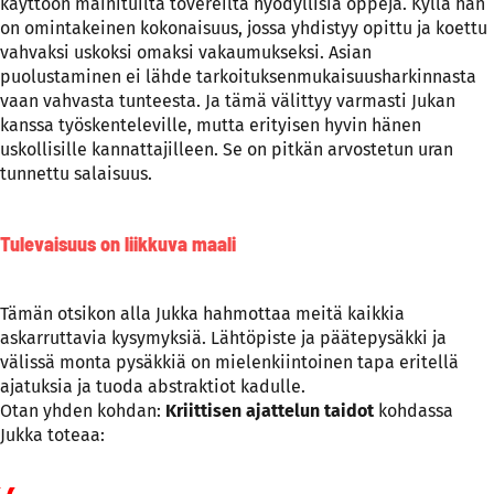
käyttöön mainituilta tovereilta hyödyllisiä oppeja. Kyllä hän
on omintakeinen kokonaisuus, jossa yhdistyy opittu ja koettu
vahvaksi uskoksi omaksi vakaumukseksi. Asian
puolustaminen ei lähde tarkoituksenmukaisuusharkinnasta
vaan vahvasta tunteesta. Ja tämä välittyy varmasti Jukan
kanssa työskenteleville, mutta erityisen hyvin hänen
uskollisille kannattajilleen. Se on pitkän arvostetun uran
tunnettu salaisuus.
Tulevaisuus on liikkuva maali
Tämän otsikon alla Jukka hahmottaa meitä kaikkia
askarruttavia kysymyksiä. Lähtöpiste ja päätepysäkki ja
välissä monta pysäkkiä on mielenkiintoinen tapa eritellä
ajatuksia ja tuoda abstraktiot kadulle.
Otan yhden kohdan:
Kriittisen ajattelun taidot
kohdassa
Jukka toteaa: