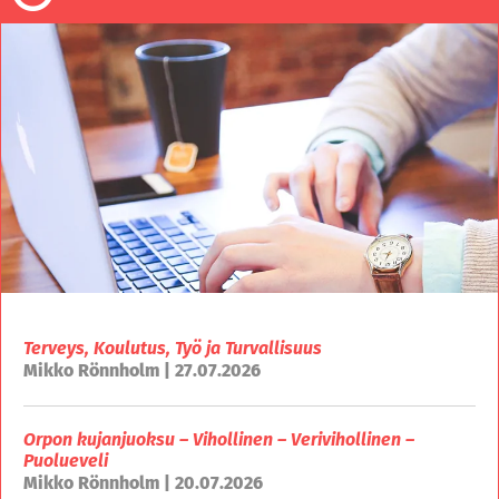
Terveys, Koulutus, Työ ja Turvallisuus
Mikko Rönnholm | 27.07.2026
Orpon kujanjuoksu – Vihollinen – Verivihollinen –
Puolueveli
Mikko Rönnholm | 20.07.2026