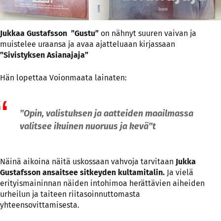
Jukkaa Gustafsson ”Gustu”
on nähnyt suuren vaivan ja
muistelee uraansa ja avaa ajatteluaan kirjassaan
”Sivistyksen Asianajaja”
Hän lopettaa Voionmaata lainaten:
”Opin, valistuksen ja aatteiden maailmassa
valitsee ikuinen nuoruus ja kevä
”
t
Näinä aikoina näitä uskossaan vahvoja tarvitaan
Jukka
Gustafsson ansaitsee sitkeyden kultamitalin.
Ja vielä
erityismaininnan näiden intohimoa herättävien aiheiden
urheilun ja taiteen riitasoinnuttomasta
yhteensovittamisesta.