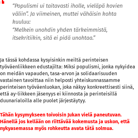
“Populismi ui taitavasti iholle, vieläpä kovien
väliin”. Ja viimeinen, muttei vähäisin kohta
kuuluu:
“Melkein unohdin yhden tärkeimmistä,
itsekritiikin, sitä ei pidä unohtaa.”
Ja tässä kohdassa kysyisinkin meiltä perinteisen
työväenliikkeen edustajilta: Miksi populismi, jonka nykyidea
on meidän vapauden, tasa-arvon ja solidaarisuuden
vastainen tavoittaa niin helposti yhteiskunnassamme
perinteisen työväenluokan, joka näkyy konkreettisesti siinä,
että ay-liikkeen jäsenyys ei kiinnosta ja perinteisillä
duunarialoilla alle puolet järjestäytyy.
Tähän kysymykseen toivoisin Jukan vielä paneutuvan.
Hänellä jos kellään on riittävää kokemusta ja uskon, että
nykyasemassa myös rohkeutta avata tätä solmua.