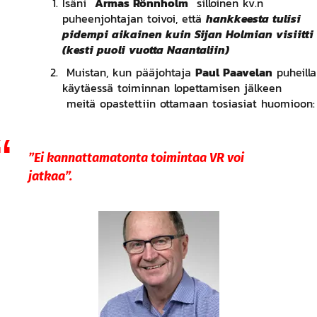
Isäni
Armas Rönnholm
silloinen kv.n
puheenjohtajan toivoi, että
hankkeesta tulisi
pidempi aikainen kuin Sijan Holmian visiitti
(kesti puoli vuotta Naantaliin)
Muistan, kun pääjohtaja
Paul Paavelan
puheilla
käytäessä toiminnan lopettamisen jälkeen
meitä opastettiin ottamaan tosiasiat huomioon:
”Ei kannattamatonta toimintaa VR voi
jatkaa”.