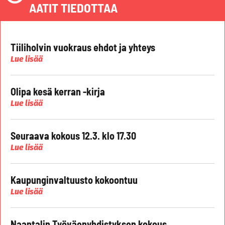
AATIT TIEDOTTAA
Tiiliholvin vuokraus ehdot ja yhteys
Lue lisää
Olipa kesä kerran -kirja
Lue lisää
Seuraava kokous 12.3. klo 17.30
Lue lisää
Kaupunginvaltuusto kokoontuu
Lue lisää
Naantalin Työväenyhdistyksen kokous