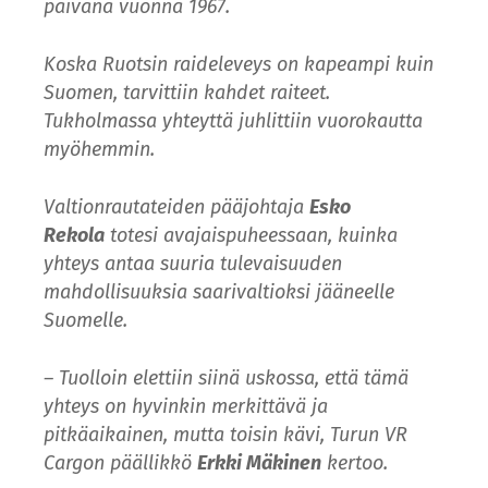
päivänä vuonna 1967.
Koska Ruotsin raideleveys on kapeampi kuin
Suomen, tarvittiin kahdet raiteet.
Tukholmassa yhteyttä juhlittiin vuorokautta
myöhemmin.
Valtionrautateiden pääjohtaja
Esko
Rekola
totesi avajaispuheessaan, kuinka
yhteys antaa suuria tulevaisuuden
mahdollisuuksia saarivaltioksi jääneelle
Suomelle.
– Tuolloin elettiin siinä uskossa, että tämä
yhteys on hyvinkin merkittävä ja
pitkäaikainen, mutta toisin kävi, Turun VR
Cargon päällikkö
Erkki Mäkinen
kertoo.