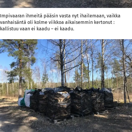
Impivaaran ihmeitä pääsin vasta nyt ihailemaan, vaikka
vanhaisäntä oli kolme viikkoa aikaisemmin kertonut :
kallistuu vaan ei kaadu – ei kaadu.