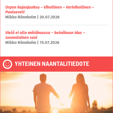
Orpon kujanjuoksu – Vihollinen – Verivihollinen –
Puolueveli
Mikko Rönnholm | 20.07.2026
Vielä ei olla mätäkuussa – heinäkuun idus –
suomalainen suvi
Mikko Rönnholm | 15.07.2026
YHTEINEN NAANTALITIEDOTE