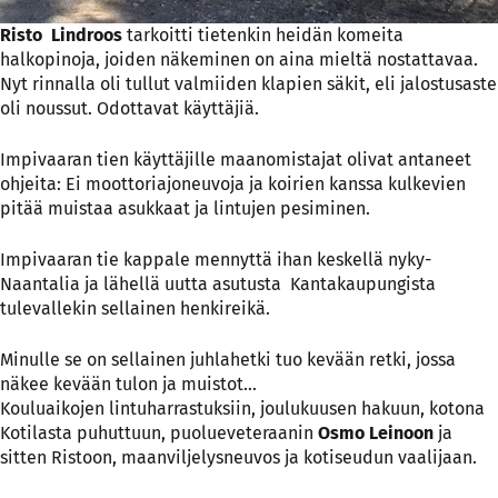
Risto Lindroos
tarkoitti tietenkin heidän komeita
halkopinoja, joiden näkeminen on aina mieltä nostattavaa.
Nyt rinnalla oli tullut valmiiden klapien säkit, eli jalostusaste
oli noussut. Odottavat käyttäjiä.
Impivaaran tien käyttäjille maanomistajat olivat antaneet
ohjeita: Ei moottoriajoneuvoja ja koirien kanssa kulkevien
pitää muistaa asukkaat ja lintujen pesiminen.
Impivaaran tie kappale mennyttä ihan keskellä nyky-
Naantalia ja lähellä uutta asutusta Kantakaupungista
tulevallekin sellainen henkireikä.
Minulle se on sellainen juhlahetki tuo kevään retki, jossa
näkee kevään tulon ja muistot…
Kouluaikojen lintuharrastuksiin, joulukuusen hakuun, kotona
Kotilasta puhuttuun, puolueveteraanin
Osmo Leinoon
ja
sitten Ristoon, maanviljelysneuvos ja kotiseudun vaalijaan.