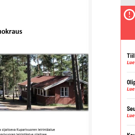
Tii
Lue
Oli
Lue
Seu
Lue
Kau