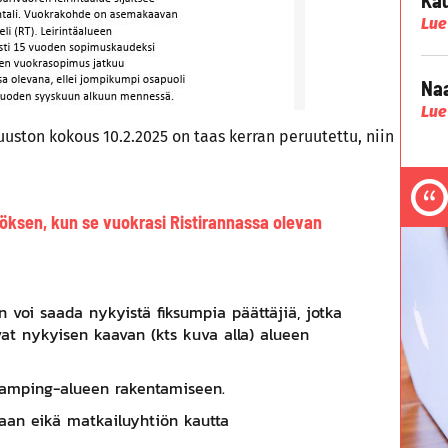
Lue
Naa
Lue
uston kokous 10.2.2025 on taas kerran peruutettu, niin
töksen, kun se vuokrasi Ristirannassa olevan
n voi saada nykyistä fiksumpia päättäjiä, jotka
t nykyisen kaavan (kts kuva alla) alueen
camping-alueen rakentamiseen.
aan eikä matkailuyhtiön kautta