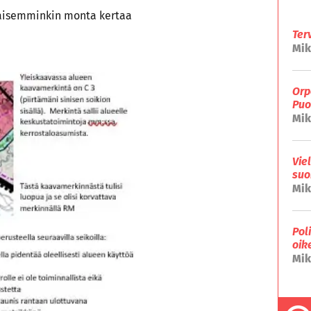
ikaisemminkin monta kertaa
Ter
Mik
Orp
Puo
Mik
Vie
suo
Mik
Pol
oik
Mik