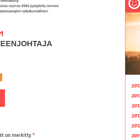
M
HEENJOHTAJA
201
201
201
201
201
tät on merkitty
*
201