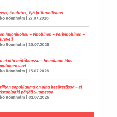
veys, Koulutus, Työ ja Turvallisuus
ko Rönnholm | 27.07.2026
on kujanjuoksu – Vihollinen – Verivihollinen –
lueveli
ko Rönnholm | 20.07.2026
lä ei olla mätäkuussa – heinäkuun idus –
malainen suvi
ko Rönnholm | 15.07.2026
itiikan sopulilauma on aina kesäterässä – ei
eistoblokki pärjää Suomessa
ko Rönnholm | 02.07.2026