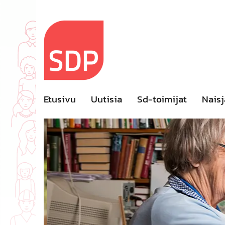
Skip
to
content
Etusivu
Uutisia
Sd-toimijat
Naisj