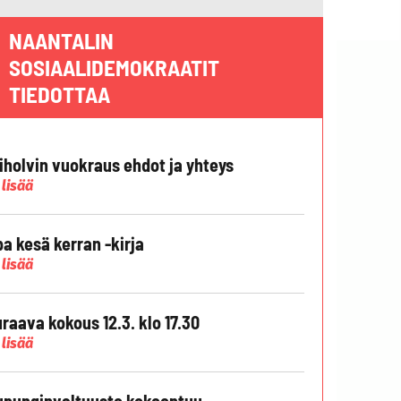
NAANTALIN
SOSIAALIDEMOKRAATIT
TIEDOTTAA
liholvin vuokraus ehdot ja yhteys
 lisää
pa kesä kerran -kirja
 lisää
raava kokous 12.3. klo 17.30
 lisää
punginvaltuusto kokoontuu