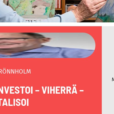
 RÖNNHOLM
NVESTOI – VIHERRÄ –
TALISOI