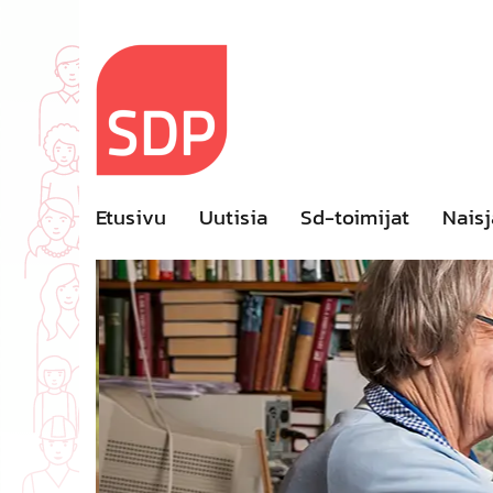
Skip
to
content
Etusivu
Uutisia
Sd-toimijat
Naisj