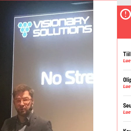
Tii
Lue
Oli
Lue
Seu
Lue
Kau