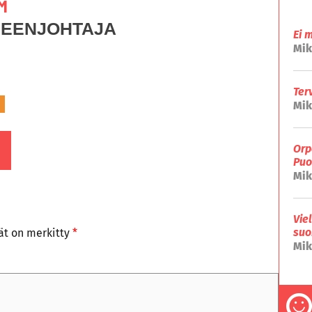
M
HEENJOHTAJA
Ei 
Mik
Ter
Mik
Orp
Puo
Mik
Vie
suo
tät on merkitty
*
Mik