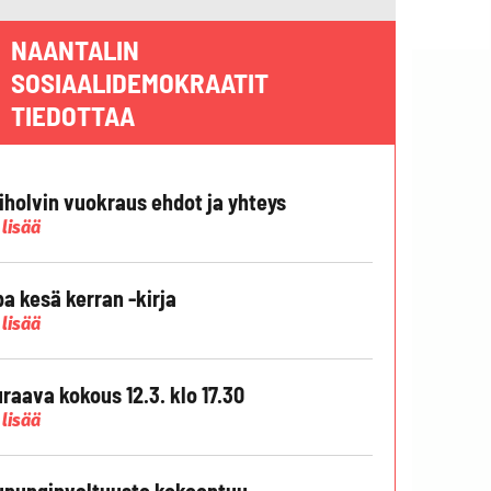
NAANTALIN
SOSIAALIDEMOKRAATIT
TIEDOTTAA
liholvin vuokraus ehdot ja yhteys
 lisää
pa kesä kerran -kirja
 lisää
raava kokous 12.3. klo 17.30
 lisää
punginvaltuusto kokoontuu