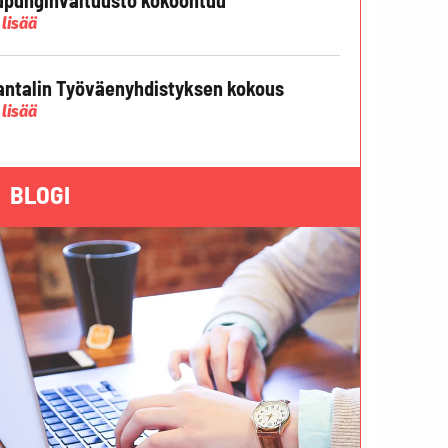
 lisää
ntalin Työväenyhdistyksen kokous
 lisää
BLOGI