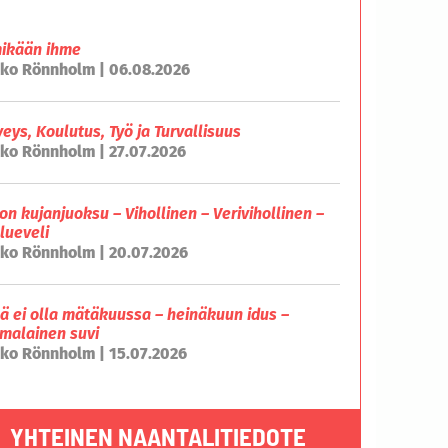
mikään ihme
ko Rönnholm | 06.08.2026
veys, Koulutus, Työ ja Turvallisuus
ko Rönnholm | 27.07.2026
on kujanjuoksu – Vihollinen – Verivihollinen –
lueveli
ko Rönnholm | 20.07.2026
lä ei olla mätäkuussa – heinäkuun idus –
malainen suvi
ko Rönnholm | 15.07.2026
YHTEINEN NAANTALITIEDOTE