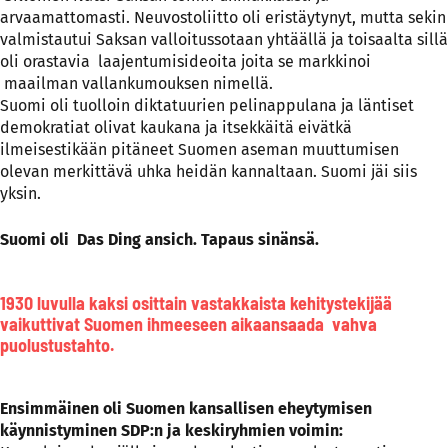
arvaamattomasti. Neuvostoliitto oli eristäytynyt, mutta sekin
valmistautui Saksan valloitussotaan yhtäällä ja toisaalta sillä
oli orastavia laajentumisideoita joita se markkinoi
maailman vallankumouksen nimellä.
Suomi oli tuolloin diktatuurien pelinappulana ja läntiset
demokratiat olivat kaukana ja itsekkäitä eivätkä
ilmeisestikään pitäneet Suomen aseman muuttumisen
olevan merkittävä uhka heidän kannaltaan. Suomi jäi siis
yksin.
Suomi oli Das Ding ansich. Tapaus sinänsä.
1930 luvulla kaksi osittain vastakkaista kehitystekijää
vaikuttivat Suomen ihmeeseen aikaansaada vahva
puolustustahto.
Ensimmäinen oli Suomen kansallisen eheytymisen
käynnistyminen SDP:n ja keskiryhmien voimin: