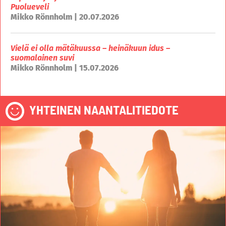
Puolueveli
Mikko Rönnholm | 20.07.2026
Vielä ei olla mätäkuussa – heinäkuun idus –
suomalainen suvi
Mikko Rönnholm | 15.07.2026
YHTEINEN NAANTALITIEDOTE