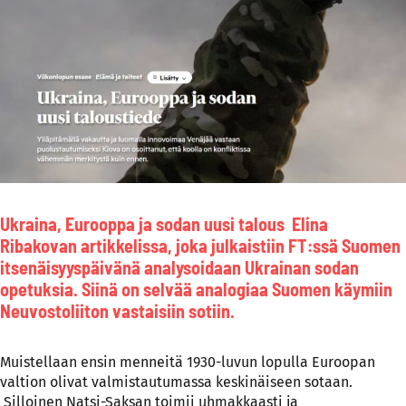
Ukraina, Eurooppa ja sodan uusi talous
Elina
Ribakovan artikkelissa, joka julkaistiin FT:ssä Suomen
itsenäisyyspäivänä analysoidaan Ukrainan sodan
opetuksia. Siinä on selvää analogiaa Suomen käymiin
Neuvostoliiton vastaisiin sotiin.
Muistellaan ensin menneitä 1930-luvun lopulla Euroopan
valtion olivat valmistautumassa keskinäiseen sotaan.
Silloinen Natsi-Saksan toimii uhmakkaasti ja