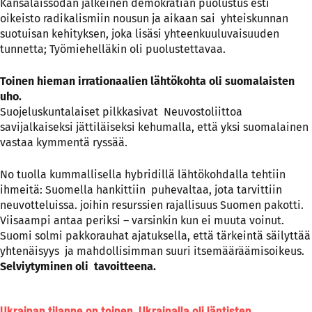
Kansalaissodan jälkeinen demokratian puolustus esti
oikeisto radikalismiin nousun ja aikaan sai yhteiskunnan
suotuisan kehityksen, joka lisäsi yhteenkuuluvaisuuden
tunnetta; Työmiehelläkin oli puolustettavaa.
Toinen hieman irrationaalien lähtökohta oli suomalaisten
uho.
Suojeluskuntalaiset pilkkasivat Neuvostoliittoa
savijalkaiseksi jättiläiseksi kehumalla, että yksi suomalainen
vastaa kymmentä ryssää.
No tuolla kummallisella hybridillä lähtökohdalla tehtiin
ihmeitä: Suomella hankittiin puhevaltaa, jota tarvittiin
neuvotteluissa. joihin resurssien rajallisuus Suomen pakotti.
Viisaampi antaa periksi – varsinkin kun ei muuta voinut.
Suomi solmi pakkorauhat ajatuksella, että tärkeintä säilyttää
yhtenäisyys ja mahdollisimman suuri itsemääräämisoikeus.
Selviytyminen oli tavoitteena.
Ukrainan tilanne on toinen. Ukrainalla oli läntisten