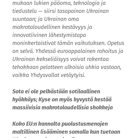
mukaan lukien pääoma, teknologia ja
tiedustelu — siirsi tasapainon Ukrainan
suuntaan; ja Ukrainan oma
makrotaloudellinen kestävyys ja
innovatiivinen lähestymistapa
moninkertaistivat tämän vaikutuksen. Opetus
on selvä. Yhdessä eurooppalainen rahoitus ja
Ukrainan kekseliäisyys voivat rakentaa
tehokkaan pelotteen ulkoisia uhkia vastaan,
vaikka Yhdysvallat vetäytyisi.
Sota ei ole pelkästään sotilaallinen
hyökkäys; Kyse on myös kyvystä kestää
massiivisia makrotaloudellisia shokkeja
Koko EU:n kannalta puolustusmenojen
maltillinen lisääminen samalla kun tuetaan