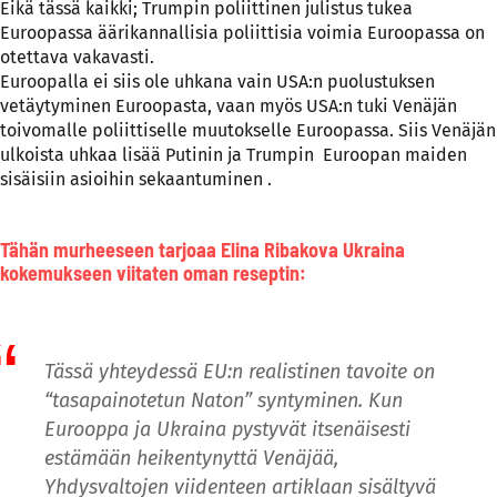
Eikä tässä kaikki; Trumpin poliittinen julistus tukea
Euroopassa äärikannallisia poliittisia voimia Euroopassa on
otettava vakavasti.
Euroopalla ei siis ole uhkana vain USA:n puolustuksen
vetäytyminen Euroopasta, vaan myös USA:n tuki Venäjän
toivomalle poliittiselle muutokselle Euroopassa. Siis Venäjän
ulkoista uhkaa lisää Putinin ja Trumpin Euroopan maiden
sisäisiin asioihin sekaantuminen .
Tähän murheeseen tarjoaa Elina Ribakova Ukraina
kokemukseen viitaten oman reseptin:
Tässä yhteydessä EU:n realistinen tavoite on
“tasapainotetun Naton” syntyminen. Kun
Eurooppa ja Ukraina pystyvät itsenäisesti
estämään heikentynyttä Venäjää,
Yhdysvaltojen viidenteen artiklaan sisältyvä