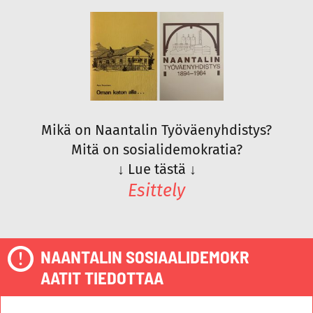
Mikä on Naantalin Työväenyhdistys?
Mitä on sosialidemokratia?
↓
Lue tästä
↓
Esittely
NAANTALIN SOSIAALIDEMOKR
AATIT TIEDOTTAA