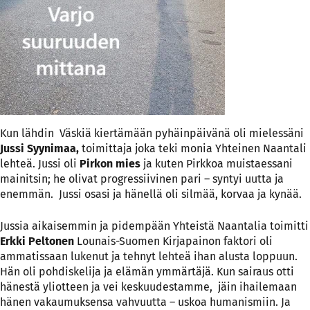
Kun lähdin Väskiä kiertämään pyhäinpäivänä oli mielessäni
Jussi Syynimaa,
toimittaja joka teki monia Yhteinen Naantali
lehteä. Jussi oli
Pirkon mies
ja kuten Pirkkoa muistaessani
mainitsin; he olivat progressiivinen pari – syntyi uutta ja
enemmän. Jussi osasi ja hänellä oli silmää, korvaa ja kynää.
Jussia aikaisemmin ja pidempään Yhteistä Naantalia toimitti
Erkki Peltonen
Lounais-Suomen Kirjapainon faktori oli
ammatissaan lukenut ja tehnyt lehteä ihan alusta loppuun.
Hän oli pohdiskelija ja elämän ymmärtäjä. Kun sairaus otti
hänestä yliotteen ja vei keskuudestamme, jäin ihailemaan
hänen vakaumuksensa vahvuutta – uskoa humanismiin. Ja