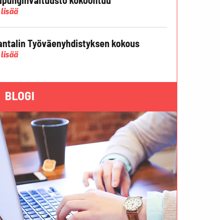
 lisää
ntalin Työväenyhdistyksen kokous
 lisää
BLOGI