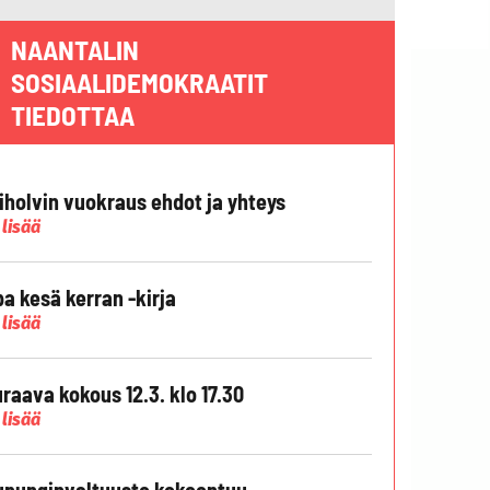
NAANTALIN
SOSIAALIDEMOKRAATIT
TIEDOTTAA
liholvin vuokraus ehdot ja yhteys
 lisää
pa kesä kerran -kirja
 lisää
raava kokous 12.3. klo 17.30
 lisää
punginvaltuusto kokoontuu