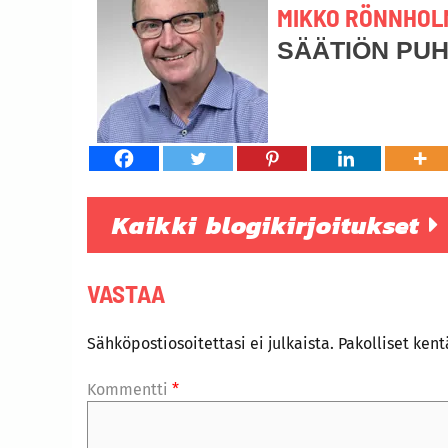
MIKKO RÖNNHOL
SÄÄTIÖN PU
Kaikki blogikirjoitukset
VASTAA
Sähköpostiosoitettasi ei julkaista.
Pakolliset ken
Kommentti
*