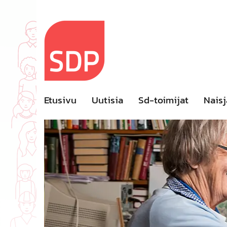
Skip
to
content
Etusivu
Uutisia
Sd-toimijat
Naisj