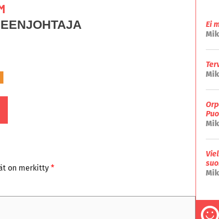
M
HEENJOHTAJA
Ei 
Mik
Ter
Mik
Orp
Puo
Mik
Vie
suo
tät on merkitty
*
Mik