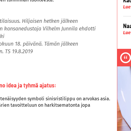
Lue
ilaisuus. Hiljaisen hetken jälkeen
Naa
n kansanedustaja Vilhelm Junnila ehdotti
Lue
ki
elokuun 18. päivänä. Tämän jälkeen
n. TS 19.8.2019
no idea ja tyhmä ajatus:
enäisyyden symboli sinisristilippu on arvokas asia.
ien tavoitteluun on harkitsematonta jopa