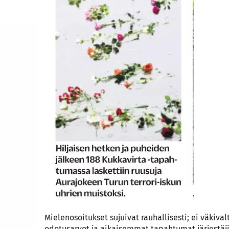
Mielenosoitukset sujuivat rauhallisesti; ei väkivalt
odotusarvot ja aikaisemmat tapahtumat järjestäj