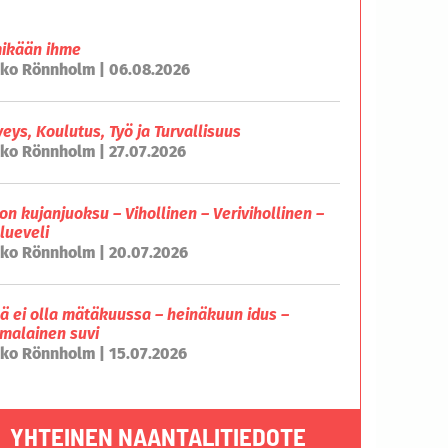
mikään ihme
ko Rönnholm | 06.08.2026
veys, Koulutus, Työ ja Turvallisuus
ko Rönnholm | 27.07.2026
on kujanjuoksu – Vihollinen – Verivihollinen –
lueveli
ko Rönnholm | 20.07.2026
lä ei olla mätäkuussa – heinäkuun idus –
malainen suvi
ko Rönnholm | 15.07.2026
YHTEINEN NAANTALITIEDOTE