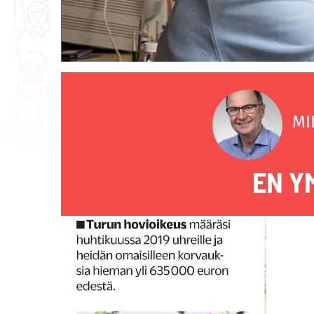
MI
EN Y