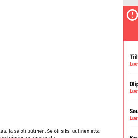
Tii
Lue
Oli
Lue
Seu
Lue
aa. Ja se oli uutinen. Se oli siksi uutinen että
Kau
ien toiminnan luonteesta.