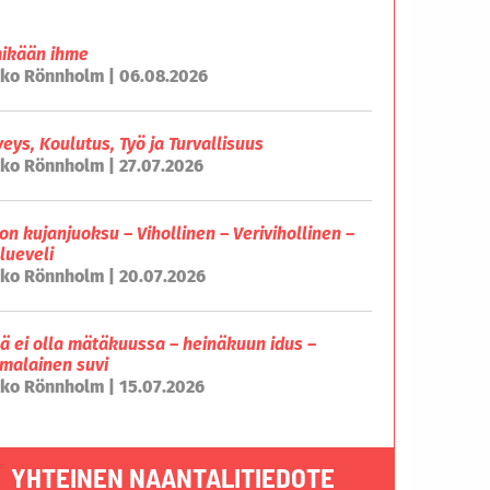
mikään ihme
ko Rönnholm | 06.08.2026
veys, Koulutus, Työ ja Turvallisuus
ko Rönnholm | 27.07.2026
on kujanjuoksu – Vihollinen – Verivihollinen –
lueveli
ko Rönnholm | 20.07.2026
lä ei olla mätäkuussa – heinäkuun idus –
malainen suvi
ko Rönnholm | 15.07.2026
YHTEINEN NAANTALITIEDOTE