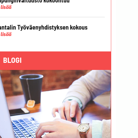
 lisää
ntalin Työväenyhdistyksen kokous
 lisää
BLOGI