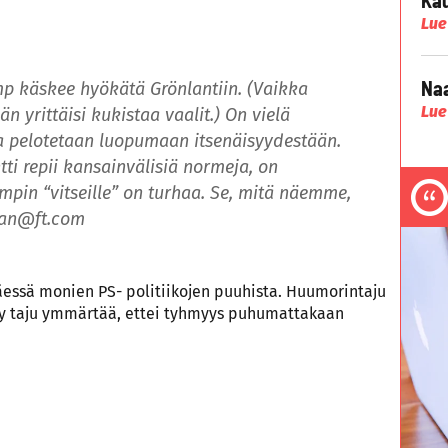
Lue
Naa
mp käskee hyökätä Grönlantiin. (Vaikka
Lue
n yrittäisi kukistaa vaalit.) On vielä
 pelotetaan luopumaan itsenäisyydestään.
ntti repii kansainvälisiä normeja, on
mpin “vitseille” on turhaa. Se, mitä näemme,
man@ft.com
essä monien PS- politiikojen puuhista. Huumorintaju
tyy taju ymmärtää, ettei tyhmyys puhumattakaan