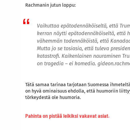
Rachmanin jutun loppu:
Vaikuttaa epätodennäköiseltä, että Tru
kerran näytti epätodennäköiseltä, että hä
vähemmän todennäköistä, että Kanadaa
Mutta jo se tosiasia, että tuleva preside
katastrofi. Kaikenlainen nauraminen Tru
on tragedia – ei komedia. gideon.rach
Tätä samaa tarinaa tarjotaan Suomessa ihmeteltä
on hyvä ominaisuus ehdolla, että huumoriin liit
törkeydestä ole huumoria.
Pahinta on pistää leikiksi vakavat asiat.