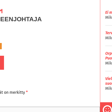
M
Ei 
Mik
HEENJOHTAJA
Ter
Mik
Orp
Puo
Mik
Vie
suo
Mik
tät on merkitty
*