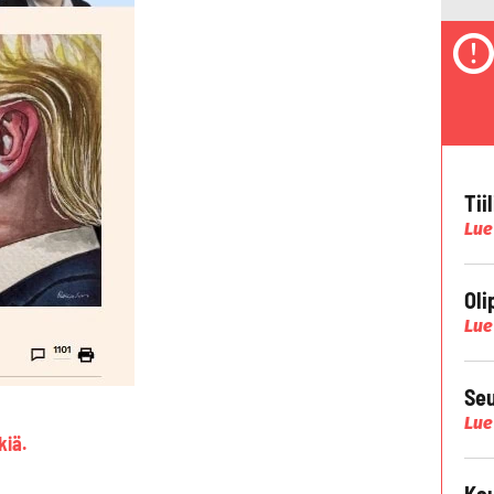
Tii
Lue
Oli
Lue
Seu
Lue
kiä.
Kau