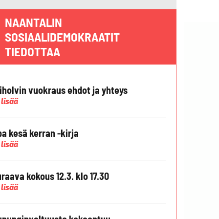
NAANTALIN
SOSIAALIDEMOKRAATIT
TIEDOTTAA
liholvin vuokraus ehdot ja yhteys
 lisää
pa kesä kerran -kirja
 lisää
raava kokous 12.3. klo 17.30
 lisää
punginvaltuusto kokoontuu