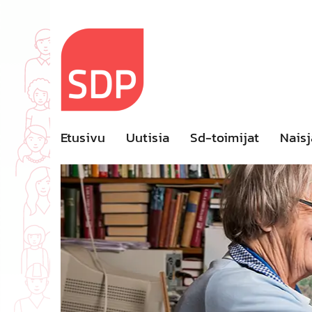
Skip
to
content
Etusivu
Uutisia
Sd-toimijat
Naisj