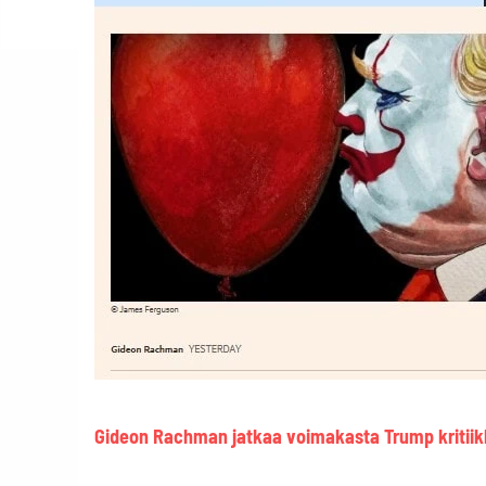
Gideon Rachman jatkaa voimakasta Trump kritiik