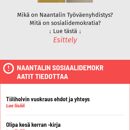
Mikä on Naantalin Työväenyhdistys?
Mitä on sosialidemokratia?
↓
Lue tästä
↓
Esittely
NAANTALIN SOSIAALIDEMOKR
AATIT TIEDOTTAA
Tiiliholvin vuokraus ehdot ja yhteys
Lue lisää
Olipa kesä kerran -kirja