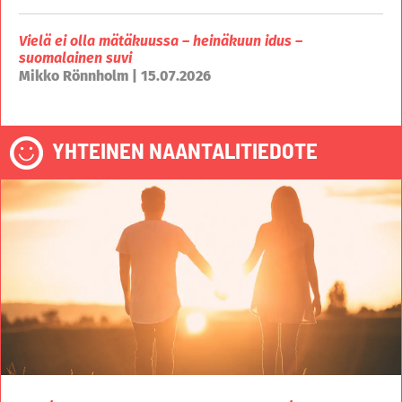
Vielä ei olla mätäkuussa – heinäkuun idus –
suomalainen suvi
Mikko Rönnholm | 15.07.2026
YHTEINEN NAANTALITIEDOTE