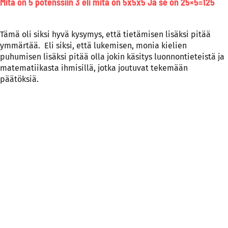
Mitä on 5 potenssiin 3 eli mitä on 5x5x5 Ja se on 25×5=125
Tämä oli siksi hyvä kysymys, että tietämisen lisäksi pitää
ymmärtää. Eli siksi, että lukemisen, monia kielien
puhumisen lisäksi pitää olla jokin käsitys luonnontieteistä ja
matematiikasta ihmisillä, jotka joutuvat tekemään
päätöksiä.