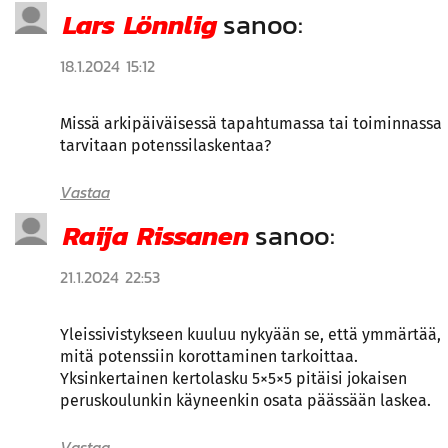
Lars Lönnlig
sanoo:
18.1.2024 15:12
Missä arkipäiväisessä tapahtumassa tai toiminnassa
tarvitaan potenssilaskentaa?
Vastaa
Raija Rissanen
sanoo:
21.1.2024 22:53
Yleissivistykseen kuuluu nykyään se, että ymmärtää,
mitä potenssiin korottaminen tarkoittaa.
Yksinkertainen kertolasku 5×5×5 pitäisi jokaisen
peruskoulunkin käyneenkin osata päässään laskea.
Vastaa