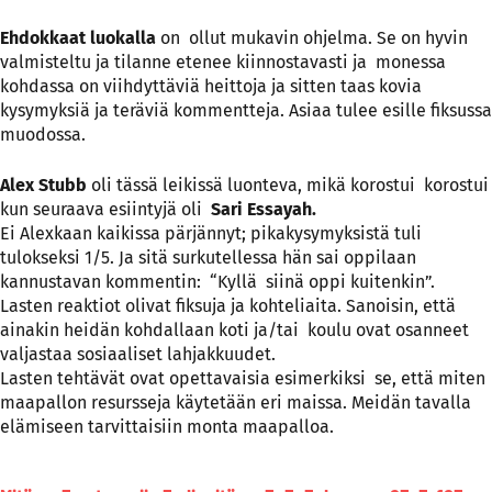
Ehdokkaat luokalla
on ollut mukavin ohjelma. Se on hyvin
valmisteltu ja tilanne etenee kiinnostavasti ja monessa
kohdassa on viihdyttäviä heittoja ja sitten taas kovia
kysymyksiä ja teräviä kommentteja. Asiaa tulee esille fiksussa
muodossa.
Alex Stubb
oli tässä leikissä luonteva, mikä korostui korostui
kun seuraava esiintyjä oli
Sari Essayah.
Ei Alexkaan kaikissa pärjännyt; pikakysymyksistä tuli
tulokseksi 1/5. Ja sitä surkutellessa hän sai oppilaan
kannustavan kommentin: “Kyllä siinä oppi kuitenkin”.
Lasten reaktiot olivat fiksuja ja kohteliaita. Sanoisin, että
ainakin heidän kohdallaan koti ja/tai koulu ovat osanneet
valjastaa sosiaaliset lahjakkuudet.
Lasten tehtävät ovat opettavaisia esimerkiksi se, että miten
maapallon resursseja käytetään eri maissa. Meidän tavalla
elämiseen tarvittaisiin monta maapalloa.