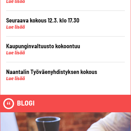
Lue lisää
Seuraava kokous 12.3. klo 17.30
Lue lisää
Kaupunginvaltuusto kokoontuu
Lue lisää
Naantalin Työväenyhdistyksen kokous
Lue lisää
BLOGI