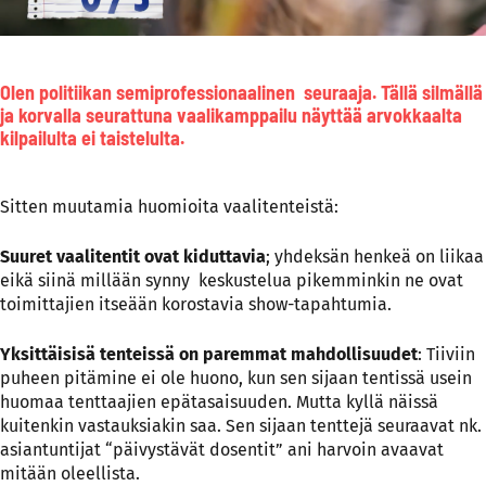
Olen politiikan semiprofessionaalinen seuraaja. Tällä silmällä
ja korvalla seurattuna vaalikamppailu näyttää arvokkaalta
kilpailulta ei taistelulta.
Sitten muutamia huomioita vaalitenteistä:
Suuret vaalitentit ovat kiduttavia
; yhdeksän henkeä on liikaa
eikä siinä millään synny keskustelua pikemminkin ne ovat
toimittajien itseään korostavia show-tapahtumia.
Yksittäisisä tenteissä on paremmat mahdollisuudet
: Tiiviin
puheen pitämine ei ole huono, kun sen sijaan tentissä usein
huomaa tenttaajien epätasaisuuden. Mutta kyllä näissä
kuitenkin vastauksiakin saa. Sen sijaan tenttejä seuraavat nk.
asiantuntijat “päivystävät dosentit” ani harvoin avaavat
mitään oleellista.