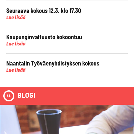
Seuraava kokous 12.3. klo 17.30
Lue lisää
Kaupunginvaltuusto kokoontuu
Lue lisää
Naantalin Työväenyhdistyksen kokous
Lue lisää
BLOGI