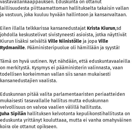
vastavallankaappauksen. Eduskunta on ottanut
laillisuudesta piittaamattoman hallitukselta takaisin vallan
ja vastuun, joka kuuluu hyvään hallintoon ja kansanvaltaan.
Eilen illalla telkkarissa kansanedustajat
Krista Kiurun
,sd
johdolla keskustelivat sivistyneesti asioista, jotka näyttivät
Kiurun lisäksi selvältä
Ville Niinistölle
ja jopa
Ville
Rydmanille
. Pääministeripuolue oli hämillään ja syystä!
Tämä on hyvä uutinen. Nyt nähdään, että eduskuntavaaleilla
on merkitystä. Kysymys ei pääministerin valinnasta, vaan
todellisen korkeimman vallan siis sanan mukaisesti
kansanedustajien vaalista.
Eduskunnan pitää valita parlamentaaristen periaatteiden
mukaisesti tasavallalle hallitus mutta eduskunnan
velvollisuus on valvoa vaalien välillä hallitusta.
Juha Sipilän
hallituksen kelvotonta kepulikonstihallitusta on
eduskunta yrittänyt kouluttaaa, mutta ei vanha omahyväinen
koira ole ottanut opikseen.