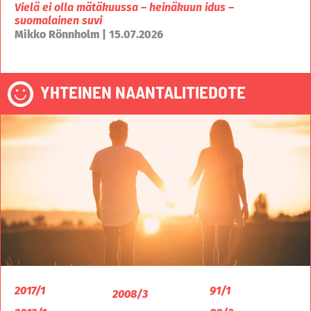
Vielä ei olla mätäkuussa – heinäkuun idus –
suomalainen suvi
Mikko Rönnholm | 15.07.2026
YHTEINEN NAANTALITIEDOTE
2017/1
91/1
2008/3