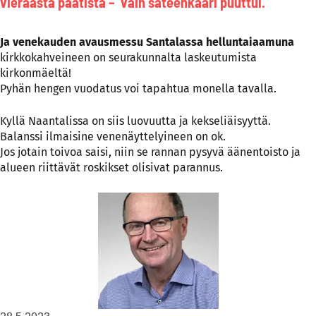
vieraasta paatista – vain sateenkaari puuttui.
Ja venekauden avausmessu Santalassa helluntaiaamuna
kirkkokahveineen on seurakunnalta laskeutumista
kirkonmäeltä!
Pyhän hengen vuodatus voi tapahtua monella tavalla.
Kyllä Naantalissa on siis luovuutta ja kekseliäisyyttä.
Balanssi ilmaisine venenäyttelyineen on ok.
Jos jotain toivoa saisi, niin se rannan pysyvä äänentoisto ja
alueen riittävät roskikset olisivat parannus.