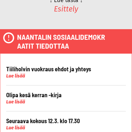
Esittely
NAANTALIN SOSIAALIDEMOKR
AATIT TIEDOTTAA
Tiiliholvin vuokraus ehdot ja yhteys
Lue lisää
Olipa kesä kerran -kirja
Lue lisää
Seuraava kokous 12.3. klo 17.30
Lue lisää