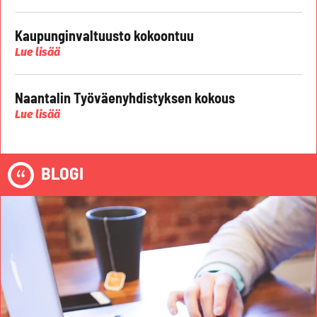
Kaupunginvaltuusto kokoontuu
Lue lisää
Naantalin Työväenyhdistyksen kokous
Lue lisää
BLOGI