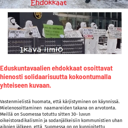
Eduskuntavaalien ehdokkaat osoittavat
hienosti solidaarisuutta kokoontumalla
yhteiseen kuvaan.
Vastenmielistä huomata, että kärjistyminen on käynnissä.
Mielenosoittaminen naamareiden takana on arvotonta.
Meillä on Suomessa totuttu sitten 30- luvun
oikeistoradikalismin ja sodanjälkeisiin kommunistien uhan
aikojen jälkeen, että Suomessa on on kunnioitettu