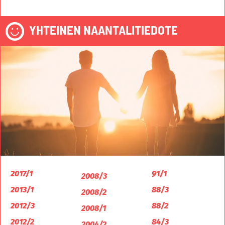
YHTEINEN NAANTALITIEDOTE
2017/1
91/1
2008/3
2013/1
88/3
2008/2
2012/3
88/2
2008/1
2012/2
84/3
2004/2